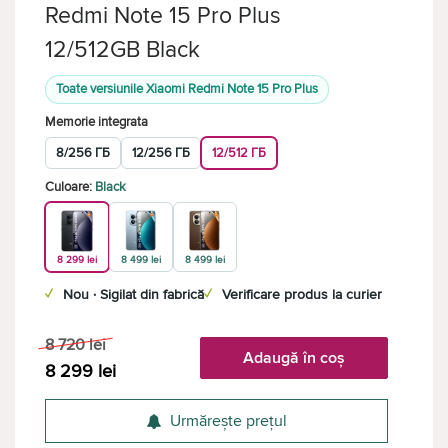
Redmi Note 15 Pro Plus
12/512GB Black
Toate versiunile Xiaomi Redmi Note 15 Pro Plus
Memorie integrata
8/256 ГБ
12/256 ГБ
12/512 ГБ
Culoare:
Black
8 299 lei
8 499 lei
8 499 lei
✓
Nou · Sigilat din fabrică
✓
Verificare produs la curier
8 720
lei
Adaugă în coș
8 299
lei
Urmărește prețul