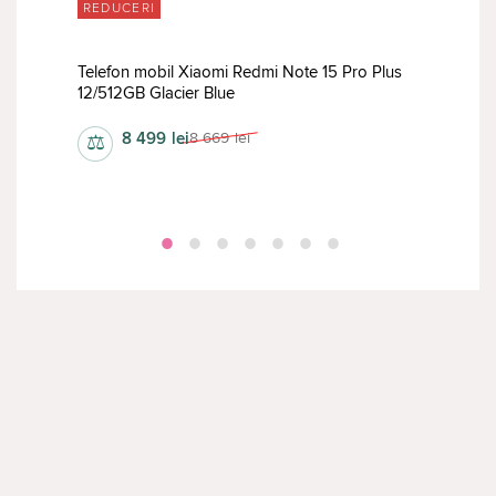
REDUCERI
RED
 SIM
Telefon mobil Xiaomi Redmi Note 15 Pro Plus
Tele
12/512GB Glacier Blue
12/
8 499
lei
8 669
lei
⚖
⚖