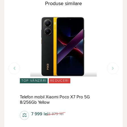
Produse similare
TOP VÂNZĂRI
REDUCERI
RED
lus
Telefon mobil Xiaomi Poco X7 Pro 5G
Tele
8/256Gb Yellow
12/
7 999
lei
8 879
lei
⚖
⚖