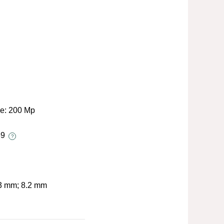
le:
200 Mp
69
?
3 mm; 8.2 mm