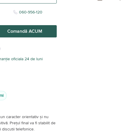
060-956-120
Comandă ACUM
anție oficiala 24 de luni
mi
un caracter orientativ și nu
vă. Prețul final va fi stabilit de
 discuții telefonice.