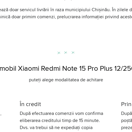
ază doar servicul livrării în raza municipiului Chișinău. În zilele
uminică doar primim comenzi, prelucrarea informației privind aces
mobil Xiaomi Redmi Note 15 Pro Plus 12/
puteți alege modalitatea de achitare
În credit
Prin
,
După efectuarea comenzii vom confirma
După 
eliberarea creditului timp de 15 minute.
poștă
Dvs. va trebui să ne expediați copia
preze