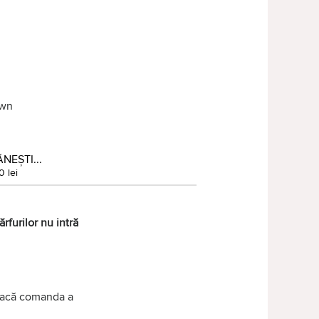
own
NEȘTI...
0 lei
rfurilor nu intră
 dacă comanda a