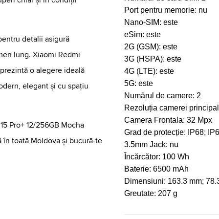
peri chiar și în condiții
Port pentru memorie:
nu
Nano-SIM:
este
eSim:
este
pentru detalii asigură
2G (GSM):
este
ermen lung. Xiaomi Redmi
3G (HSPA):
este
rezintă o alegere ideală
4G (LTE):
este
5G:
este
dern, elegant și cu spațiu
Numărul de camere:
2
Rezoluția camerei principa
Camera Frontala:
32 Mpx
 15 Pro+ 12/256GB Mocha
Grad de protecție:
IP68; IP
 în toată Moldova și bucură-te
3.5mm Jack:
nu
Încărcător:
100 Wh
Baterie:
6500 mAh
Dimensiuni:
163.3 mm; 78.
Greutate:
207 g