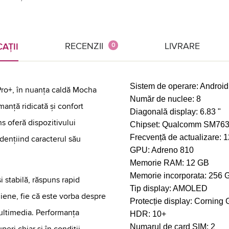
RECENZII
LIVRARE
AȚII
0
Sistem de operare:
Android
Pro+, în nuanța caldă Mocha
Număr de nuclee:
8
nță ridicată și confort
Diagonală display:
6.83 "
ns oferă dispozitivului
Chipset:
Qualcomm SM7635
Frecvență de actualizare:
1
vidențiind caracterul său
GPU:
Adreno 810
Memorie RAM:
12 GB
Memorie incorporata:
256 
i stabilă, răspuns rapid
Tip display:
AMOLED
idiene, fie că este vorba despre
Protecție display:
Corning G
ltimedia. Performanța
HDR:
10+
Numarul de card SIM:
2