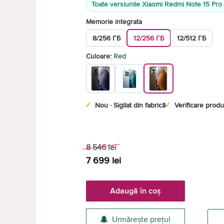
Toate versiunile Xiaomi Redmi Note 15 Pro
Memorie integrata
8/256 ГБ
12/256 ГБ
12/512 ГБ
Culoare:
Red
✓
Nou · Sigilat din fabrică
✓
Verificare produ
8 546
lei
7 699
lei
Adaugă în coș
Urmărește prețul