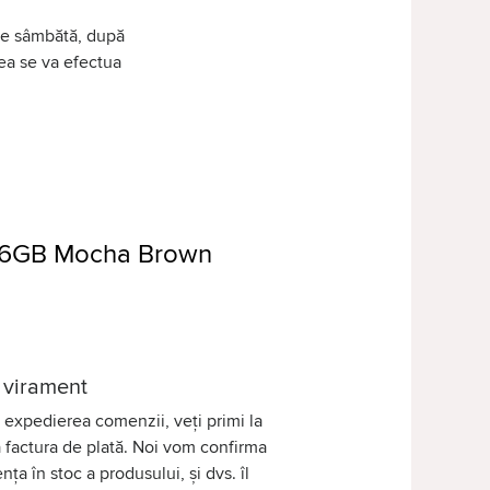
 de sâmbătă, după
tea se va efectua
256GB Mocha Brown
 virament
expedierea comenzii, veți primi la
 factura de plată. Noi vom confirma
nța în stoc a produsului, și dvs. îl