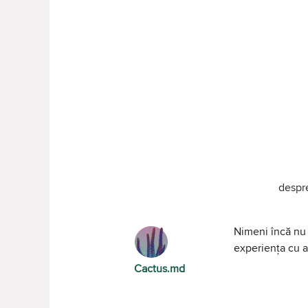
despr
Nimeni încă nu 
experiența cu al
Cactus.md