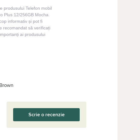
ile produsului Telefon mobil
ro Plus 12/256GB Mocha
op informativ și pot fi
te recomandat să verificați
importanți ai produsului
 Brown
Scrie o recenzie