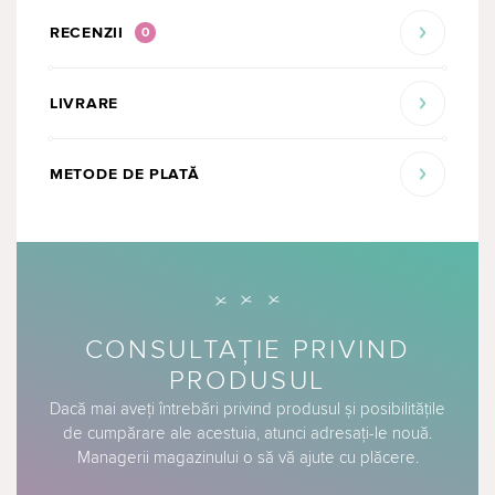
RECENZII
0
LIVRARE
METODE DE PLATĂ
CONSULTAȚIE PRIVIND
PRODUSUL
Dacă mai aveți întrebări privind produsul și posibilitățile
de cumpărare ale acestuia, atunci adresați-le nouă.
Managerii magazinului o să vă ajute cu plăcere.