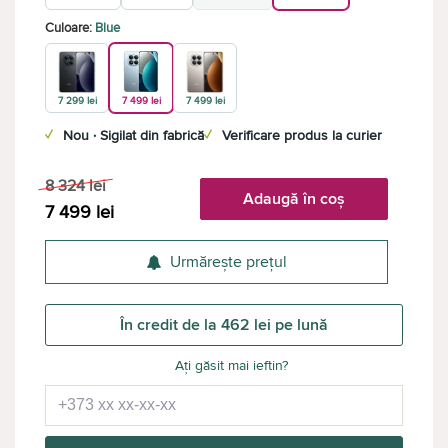
Culoare:
Blue
7 299 lei
7 499 lei
7 499 lei
✓
Nou · Sigilat din fabrică
✓
Verificare produs la curier
8 324
lei
Adaugă în coș
7 499
lei
Urmărește prețul
În credit de la 462 lei pe lună
Ați găsit mai ieftin?