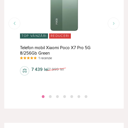
TOP VÂNZĂRI
REDUCERI
RED
Telefon mobil Xiaomi Poco X7 Pro 5G
Tele
8/256Gb Green
12/5
1 recenzie
7 439
lei
7 999
lei
⚖
⚖