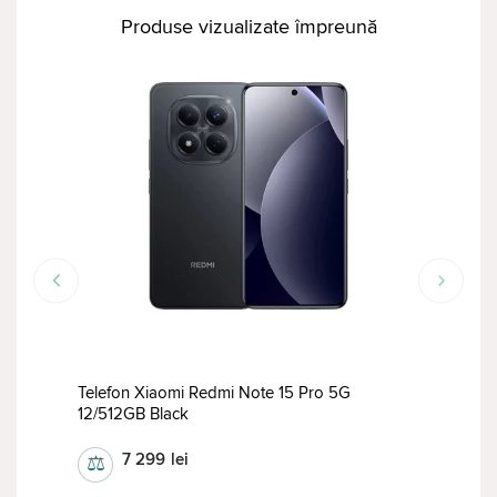
Produse vizualizate împreună
RED
lus
Telefon Xiaomi Redmi Note 15 Pro 5G
Tele
12/512GB Black
12/5
7 299
lei
⚖
⚖