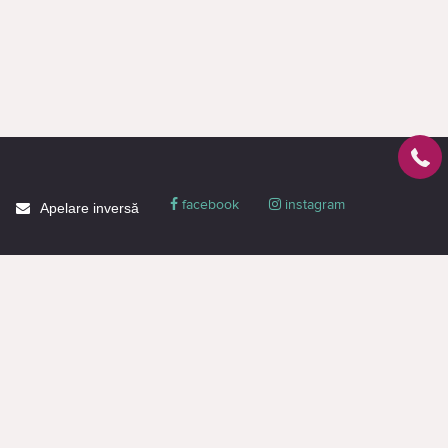
facebook
instagram
Apelare inversă
Despre CACTUS
Blog
Livrare
Politica de confidențialitate
Garanție și condiții
Promoții
Informaţie de contact