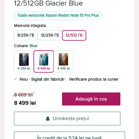
12/512GB Glacier Blue
Toate versiunile Xiaomi Redmi Note 15 Pro Plus
Memorie integrata
8/256 ГБ
12/256 ГБ
12/512 ГБ
Culoare:
Blue
8 299 lei
8 499 lei
8 499 lei
✓
Nou · Sigilat din fabrică
✓
Verificare produs la curier
8 669
lei
Adaugă în coș
8 499
lei
Urmărește prețul
În credit de la 524 lei pe lună