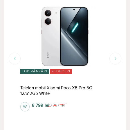
TOP VÂNZĂRI
REDUCERI
TOP
lus
Telefon mobil Xiaomi Poco X8 Pro 5G
Tele
12/512Gb White
12/5
8 799
lei
9 767
lei
⚖
⚖