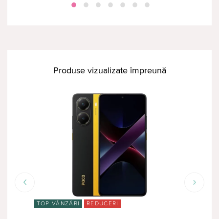
Produse vizualizate împreună
TOP VÂNZĂRI
REDUCERI
RED