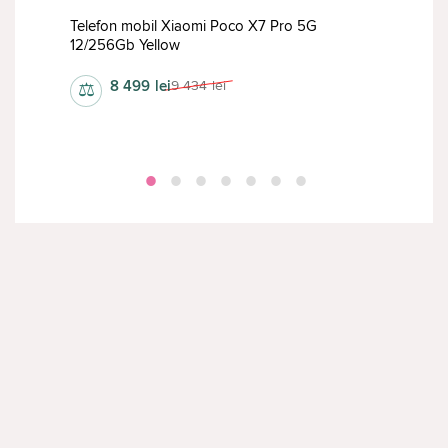
lus
Telefon mobil Xiaomi Poco X7 Pro 5G
Tele
12/256Gb Yellow
Gre
8 499
lei
9 434
lei
⚖
⚖