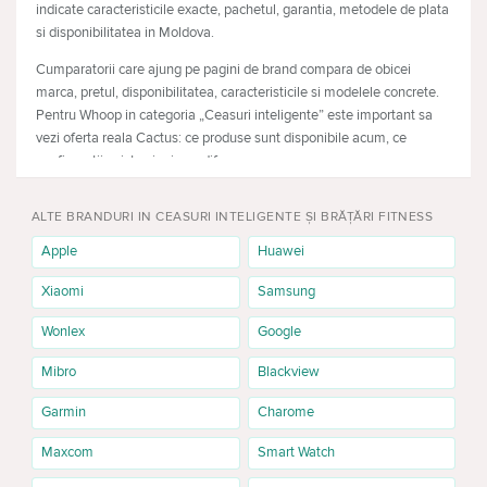
indicate caracteristicile exacte, pachetul, garantia, metodele de plata
si disponibilitatea in Moldova.
Cumparatorii care ajung pe pagini de brand compara de obicei
marca, pretul, disponibilitatea, caracteristicile si modelele concrete.
Pentru Whoop in categoria „Ceasuri inteligente” este important sa
vezi oferta reala Cactus: ce produse sunt disponibile acum, ce
configuratii exista si prin ce difera.
Ce produse Whoop sunt disponibile
ALTE BRANDURI IN CEASURI INTELIGENTE ȘI BRĂȚĂRI FITNESS
Oferta brandului depinde de livrari, de aceea merita sa verifici nu
Apple
Huawei
doar seria, ci si configuratia exacta. Mai jos sunt exemple de produse
disponibile in momentul pregatirii textului SEO:
Xiaomi
Samsung
Whoop Coreknit 5.0 Jet Black
— pret aproximativ 2 999 lei.
Wonlex
Google
Daca sunt mai multe variante ale aceleiasi linii, compara memoria,
Mibro
Blackview
culoarea, diagonala, conectivitatea, pretul si stocul. Daca exista un
singur produs, pagina ramane utila pentru cautarea de brand:
Garmin
Charome
cumparatorul vede direct marca dorita si poate intra in cardul
produsului.
Maxcom
Smart Watch
Pentru ce sunt potrivite ceasurile Whoop