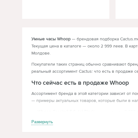
Умные часы Whoop
— брендовая подборка Cactus.md
Текущая цена в каталоге — около 2 999 леев. В кар
Молдове.
Покупатели таких страниц обычно сравнивают бренд
реальный ассортимент Cactus: что есть в продаже с
Что сейчас есть в продаже Whoop
Ассортимент бренда в этой категории зависит от по
— примеры актуальных товаров, которые были в нал
Whoop Coreknit 5.0 Jet Black
— цена около 2 999 
Развернуть
Если в продаже несколько вариантов одной линейки,
посадочная для брендового запроса: покупатель ср