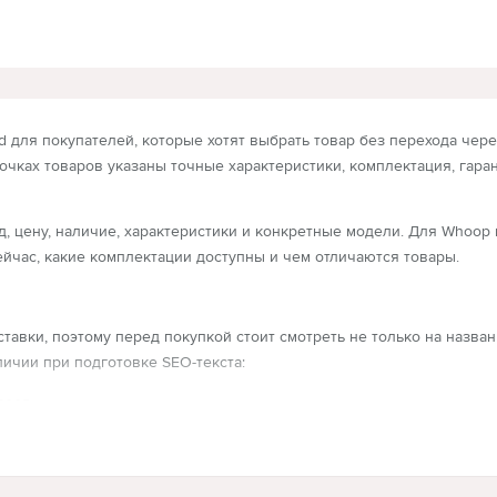
 для покупателей, которые хотят выбрать товар без перехода через
точках товаров указаны точные характеристики, комплектация, гаран
, цену, наличие, характеристики и конкретные модели. Для Whoop 
ейчас, какие комплектации доступны и чем отличаются товары.
ставки, поэтому перед покупкой стоит смотреть не только на назв
ичии при подготовке SEO-текста:
леев.
 сравните память, цвет, диагональ, подключение, цену и наличие. 
азу видит нужный бренд и может перейти в карточку без лишних фи