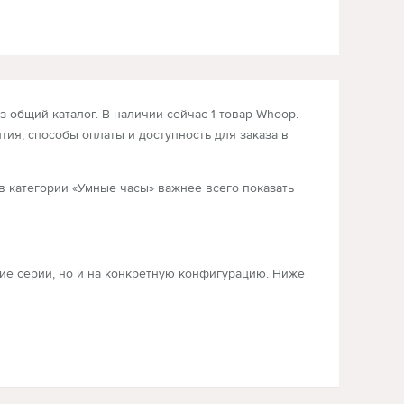
 общий каталог. В наличии сейчас 1 товар Whoop.
тия, способы оплаты и доступность для заказа в
в категории «Умные часы» важнее всего показать
ание серии, но и на конкретную конфигурацию. Ниже
Если товар один, страница всё равно полезна как
льтров.