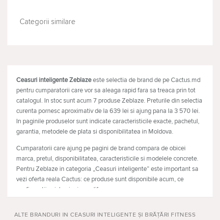
Categorii similare
TELEFOANE MOBILE
LAPTOPURI
Ceasuri inteligente Zeblaze
este selectia de brand de pe Cactus.md
pentru cumparatorii care vor sa aleaga rapid fara sa treaca prin tot
catalogul. In stoc sunt acum 7 produse Zeblaze. Preturile din selectia
curenta pornesc aproximativ de la 639 lei si ajung pana la 3 570 lei.
In paginile produselor sunt indicate caracteristicile exacte, pachetul,
garantia, metodele de plata si disponibilitatea in Moldova.
Cumparatorii care ajung pe pagini de brand compara de obicei
marca, pretul, disponibilitatea, caracteristicile si modelele concrete.
Pentru Zeblaze in categoria „Ceasuri inteligente” este important sa
vezi oferta reala Cactus: ce produse sunt disponibile acum, ce
configuratii exista si prin ce difera.
Ce produse Zeblaze sunt disponibile
ALTE BRANDURI IN CEASURI INTELIGENTE ȘI BRĂȚĂRI FITNESS