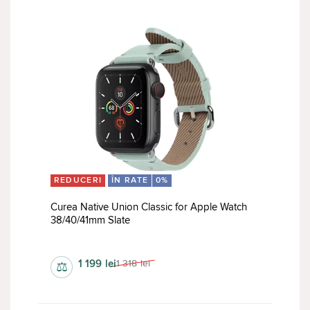
REDUCERI
ÎN RATE
0%
Curea Native Union Classic for Apple Watch
38/40/41mm Slate
curele
1 199
lei
1 318
lei
⚖