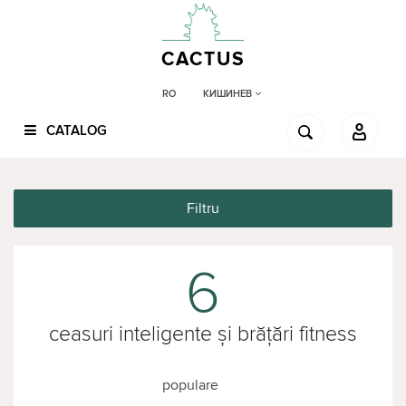
CACTUS
КИШИНЕВ
RO
CATALOG
Filtru
6
ceasuri inteligente și brățări fitness
native union