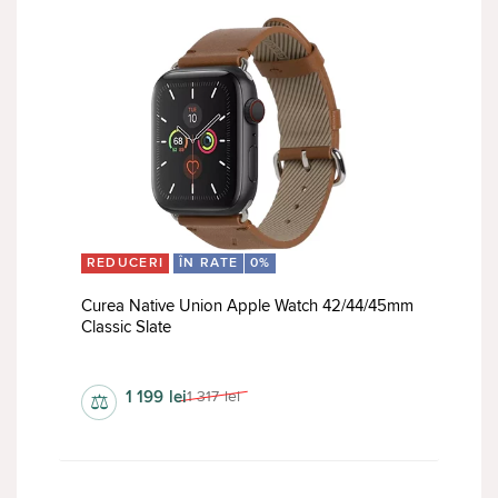
REDUCERI
ÎN RATE
0%
Curea Native Union Apple Watch 42/44/45mm
Classic Slate
curele
1 199
lei
1 317
lei
⚖