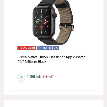
REDUCERI
ÎN RATE
0%
Curea Native Union Classic for Apple Watch
42/44/45mm Black
curele
1 199
lei
1 318
lei
⚖