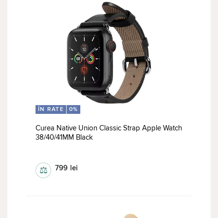
ÎN RATE
0%
Curea Native Union Classic Strap Apple Watch
38/40/41MM Black
curele
799
lei
⚖