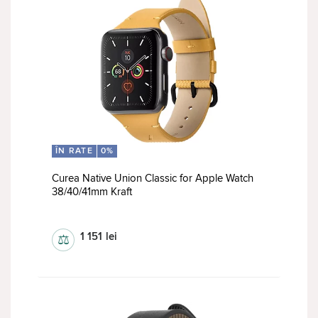
ÎN RATE
0%
Curea Native Union Classic for Apple Watch
38/40/41mm Kraft
curele
1 151
lei
⚖