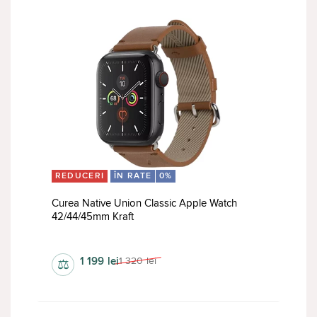
REDUCERI
ÎN RATE
0%
Curea Native Union Classic Apple Watch
42/44/45mm Kraft
curele
1 199
lei
1 320
lei
⚖