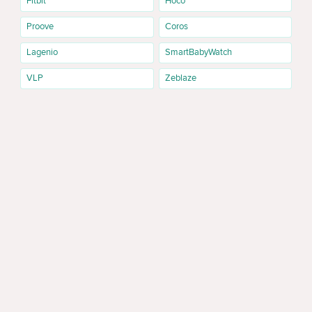
Fitbit
Hoco
Proove
Coros
Lagenio
SmartBabyWatch
VLP
Zeblaze