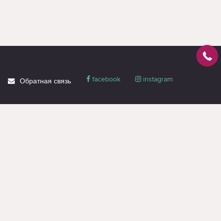
facebook
instagram
Обратная связь
О магазине
Блог
Доставка
Политика
конфиденциальности
Гарантия и сервис
Акции
Контакты
Вся информация на странице предназначена только для ознакомления и