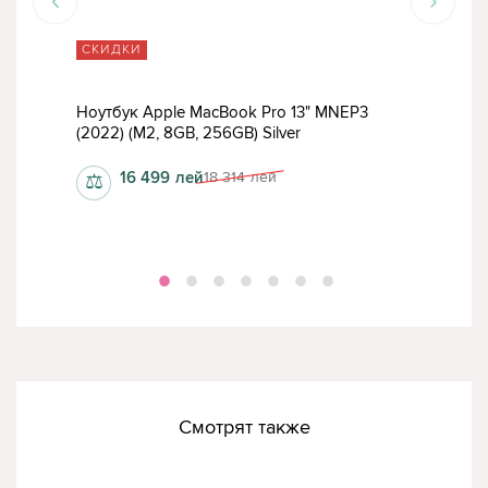
СКИДКИ
СК
2023
Ноутбук Apple MacBook Pro 13" MNEP3
Ноу
(2022) (M2, 8GB, 256GB) Silver
(202
16 499
лей
18 314
лей
⚖
⚖
Смотрят также