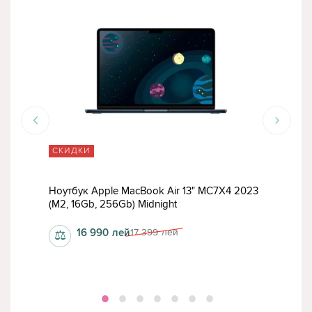
СКИДКИ
СК
Ноутбук Apple MacBook Air 13" MC7X4 2023
Ноу
(M2, 16Gb, 256Gb) Midnight
(202
16 990
лей
17 399
лей
⚖
⚖