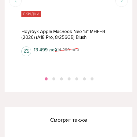
СКИДКИ
СК
Ноутбук Apple MacBook Neo 13" MHFH4
Ноу
(2026) (A18 Pro, 8/256GB) Blush
(202
13 499
лей
14 290
лей
⚖
⚖
Смотрят также