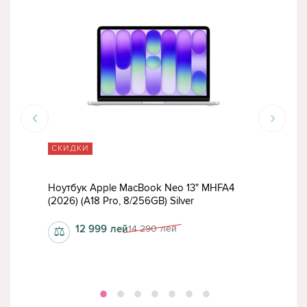
СКИДКИ
СК
Ноутбук Apple MacBook Neo 13" MHFA4
Ноу
(2026) (A18 Pro, 8/256GB) Silver
(202
12 999
лей
14 290
лей
⚖
⚖