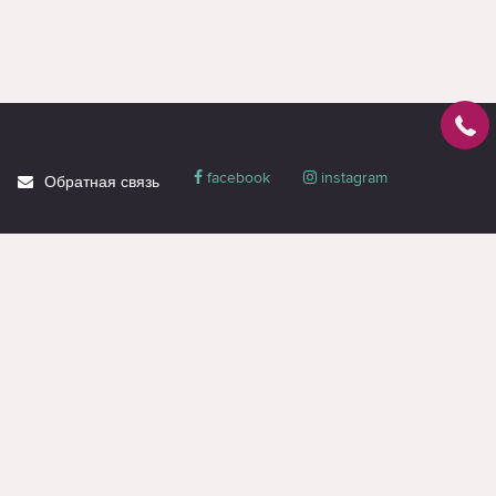
facebook
instagram
Обратная связь
О магазине
Блог
Доставка
Политика
конфиденциальности
Гарантия и сервис
Акции
Контакты
Вся информация на странице предназначена только для ознакомления и