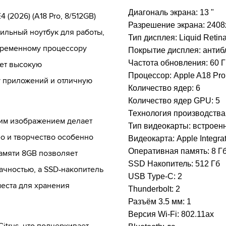
Диагональ экрана:
13 "
(2026) (A18 Pro, 8/512GB)
Разрешение экрана:
2408
тильный ноутбук для работы,
Тип дисплея:
Liquid Retin
временному процессору
Покрытие дисплея:
антиб
Частота обновления:
60 Г
ает высокую
Процессор:
Apple A18 Pro
у приложений и отличную
Количество ядер:
6
Количество ядер GPU:
5
Технология производства
ким изображением делает
Тип видеокарты:
встроен
ео и творчество особенно
Видеокарта:
Apple Integr
Оперативная память:
8 Г
амяти 8GB позволяет
SSD Накопитель:
512 Гб
ачностью, а SSD‑накопитель
USB Type-C:
2
места для хранения
Thunderbolt:
2
Разъём 3.5 мм:
1
Версия Wi-Fi:
802.11ax