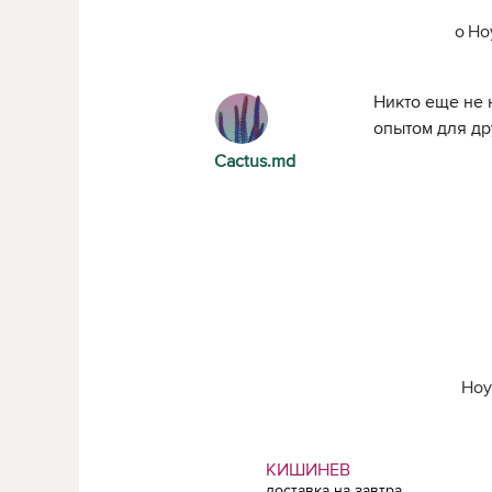
о
Но
Никто еще не 
опытом для др
Cactus.md
Ноу
КИШИНЕВ
доставка на завтра