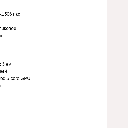
х1506 пкс
a
ликовое
ц
:
3 нм
ный
ated 5-core GPU
б