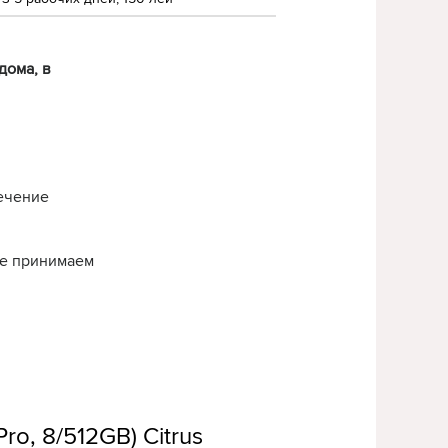
дома, в
течение
нье принимаем
o, 8/512GB) Citrus