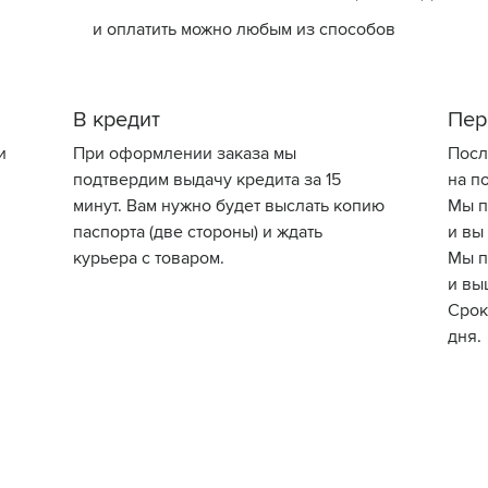
и оплатить можно любым из способов
В кредит
Пер
и
При оформлении заказа мы
Посл
подтвердим выдачу кредита за 15
на по
минут. Вам нужно будет выслать копию
Мы п
паспорта (две стороны) и ждать
и вы
курьера с товаром.
Мы п
и вы
Срок
дня.