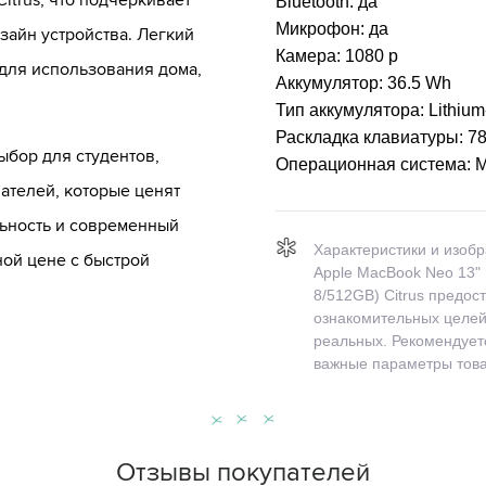
itrus, что подчеркивает
Bluetooth:
да
Микрофон:
да
зайн устройства. Легкий
Камера:
1080 p
 для использования дома,
Аккумулятор:
36.5 Wh
Тип аккумулятора:
Lithium
Раскладка клавиатуры:
78
ыбор для студентов,
Операционная система:
ателей, которые ценят
ьность и современный
Характеристики и изоб
ой цене с быстрой
Apple MacBook Neo 13"
8/512GB) Citrus предос
ознакомительных целей 
реальных. Рекомендуетс
важные параметры това
Отзывы покупателей