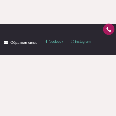
facebook
instagram
Обратная связь
О магазине
Блог
Доставка
Политика
конфиденциальности
Гарантия и сервис
Акции
Контакты
Вся информация на странице предназначена только для ознакомления и