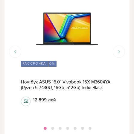
РАССРОЧКА
0%
Ноут
Ноутбук ASUS 16.0" Vivobook 16X M3604YA
(Int
(Ryzen 5 7430U, 16Gb, 512Gb) Indie Black
256
12 899
лей
⚖
⚖