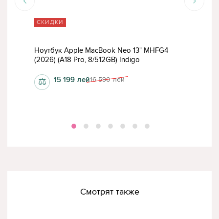
СКИДКИ
СК
Ноутбук Apple MacBook Neo 13" MHFG4
Ноу
(2026) (A18 Pro, 8/512GB) Indigo
(202
15 199
лей
16 590
лей
⚖
⚖
Смотрят также