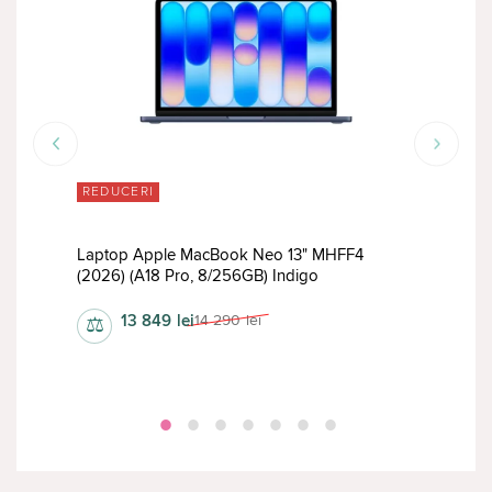
REDUCERI
RED
Laptop Apple MacBook Neo 13" MHFF4
Lapt
(2026) (A18 Pro, 8/256GB) Indigo
(M2,
13 849
lei
14 290
lei
⚖
⚖