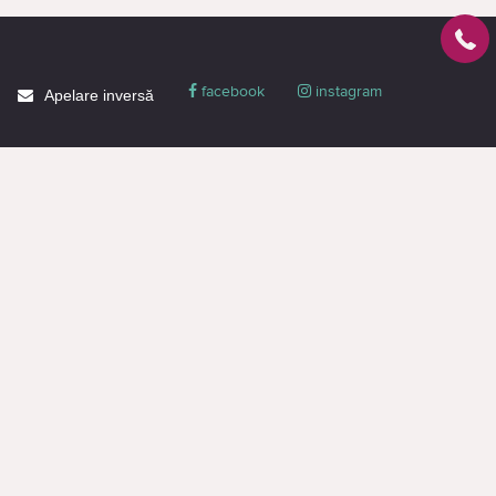
facebook
instagram
Apelare inversă
Despre CACTUS
Blog
Livrare
Politica de confidențialitate
Garanție și condiții
Promoții
Informaţie de contact
Toată informația de pe pagină este destinată doar pentru familiarizare și are
un caracter informativ, nu constituie o ofertă publică sau o propunere
comercială. Puteți obține o ofertă sau o propunere comercială doar prin
intermediul managerilor (chiar și atunci când faceți o cerere pe site).
Acest site utilizează fișiere cookie, colectează date despre adresa IP și