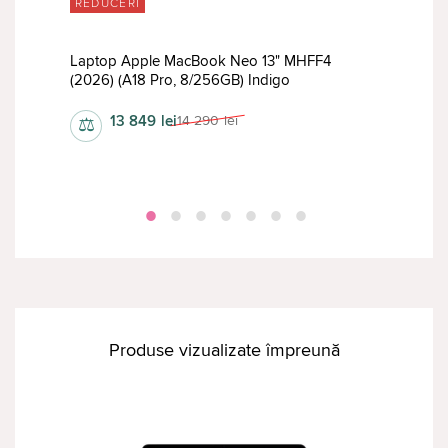
REDUCERI
RED
Laptop Apple MacBook Neo 13" MHFF4
Lapt
(2026) (A18 Pro, 8/256GB) Indigo
(M2,
13 849
lei
14 290
lei
⚖
⚖
Produse vizualizate împreună