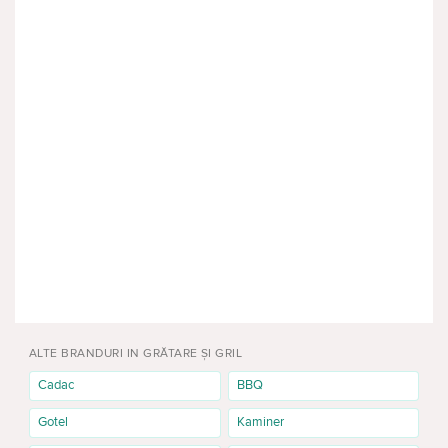
ALTE BRANDURI IN GRĂTARE ȘI GRIL
Cadac
BBQ
Gotel
Kaminer