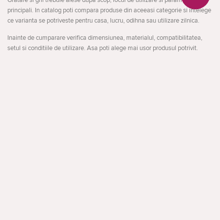
Gratare si gril trebuie alese dupa scop, locul de utilizare si parametrii
principali. In catalog poti compara produse din aceeasi categorie si intelege
ce varianta se potriveste pentru casa, lucru, odihna sau utilizare zilnica.
Inainte de cumparare verifica dimensiunea, materialul, compatibilitatea,
setul si conditiile de utilizare. Asa poti alege mai usor produsul potrivit.
La ce sa fii atent
destinatia produsului
Deschideți
dimensiunea si formatul
compatibilitatea si comoditatea
Din Search Console apar cautari apropiate precum: gril, gratar kaminer,
landmann grill.
facebook
instagram
Apelare inversă
Aceasta structura ajuta utilizatorul sa compare mai rapid variantele si sa
ajunga la produsele potrivite.
Despre CACTUS
Blog
Livrare
Politica de confidențialitate
Garanție și condiții