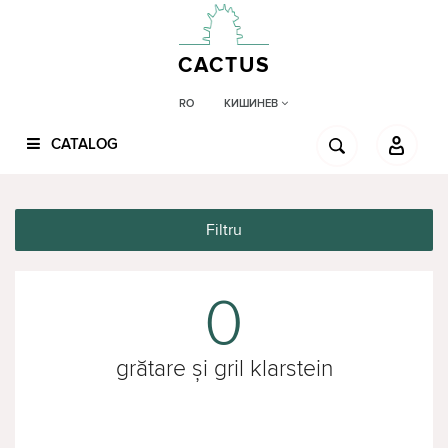
CACTUS
КИШИНЕВ
RO
CATALOG
Filtru
0
grătare și gril klarstein