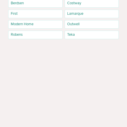
Berdsen
Costway
First
Lamarque
Modern Home
Outwell
Robens
Teka