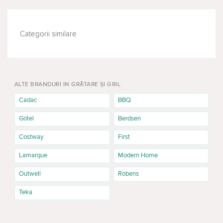
Categorii similare
MOBILIER DE GRĂDINĂ
MOBILĂ DE TURISM
ALTE BRANDURI IN GRĂTARE ȘI GRIL
Cadac
BBQ
Gotel
Berdsen
Costway
First
Lamarque
Modern Home
Outwell
Robens
Teka