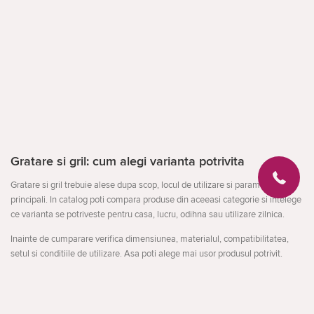
Gratare si gril: cum alegi varianta potrivita
Gratare si gril trebuie alese dupa scop, locul de utilizare si parametrii
principali. In catalog poti compara produse din aceeasi categorie si intelege
ce varianta se potriveste pentru casa, lucru, odihna sau utilizare zilnica.
Inainte de cumparare verifica dimensiunea, materialul, compatibilitatea,
setul si conditiile de utilizare. Asa poti alege mai usor produsul potrivit.
La ce sa fii atent
destinatia produsului
Deschideți