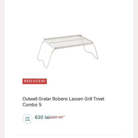
REDUCERI
Outwell Gratar Robens Lassen Grill Trivet
Combo S
630
lei
899
lei
⚖