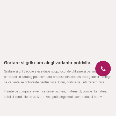
Gratare si gril: cum alegi varianta potrivita
Gratare si gril trebuie alese dupa scop, locul de utilizare si parametrii
principali. In catalog poti compara produse din aceeasi categorie si intelege
ce varianta se potriveste pentru casa, lucru, odihna sau utilizare zilnica.
Inainte de cumparare verifica dimensiunea, materialul, compatibilitatea,
setul si conditiile de utilizare. Asa poti alege mai usor produsul potrivit.
La ce sa fii atent
destinatia produsului
Deschideți