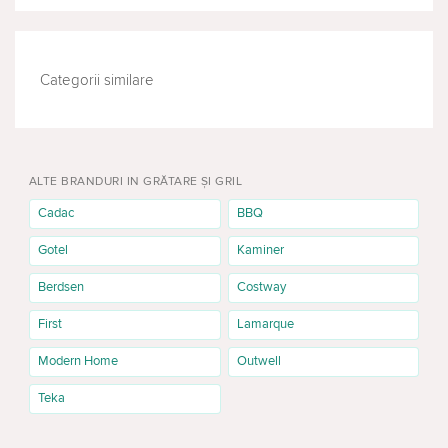
Categorii similare
MOBILIER DE GRĂDINĂ
MOBILĂ DE TURISM
ALTE BRANDURI IN GRĂTARE ȘI GRIL
Cadac
BBQ
Gotel
Kaminer
Berdsen
Costway
First
Lamarque
Modern Home
Outwell
Teka