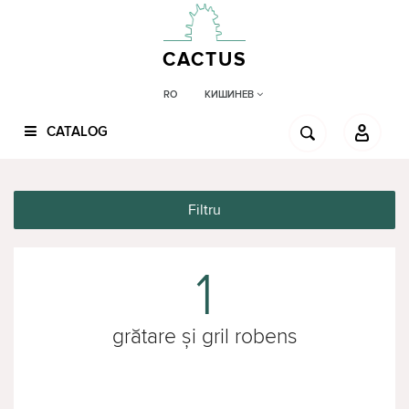
CACTUS
КИШИНЕВ
RO
CATALOG
Filtru
1
grătare și gril robens