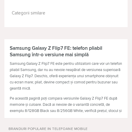
Categorii similare
TELEVIZOARE
CĂŞTI
Samsung Galaxy Z Flip7 FE: telefon pliabil
Samsung într-o versiune mai simplă
Samsung Galaxy Z Flip7 FE este pentru utilizatorii care vor un telefon
pliabil Samsung, dar nu au nevoie neapărat de versiunea superioară
Galaxy Z Flip7. Deschis, oferă experiența unui smartphone obișnuit
cu ecran mare; pliat, devine compact și comod pentru buzunar sau
geantă mică.
Pe această pagină poți compara versiunile Galaxy Z Flip7 FE după
memorie și culoare. Dacă ai nevoie de o variantă concretă, de
exemplu 8/128GB Black sau 8/256GB White, verifică prețul, stocul și
caracteristicile versiunii alese.
Cui i se potrivește Galaxy Z Flip7 FE
BRANDURI POPULARE IN TELEFOANE MOBILE