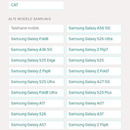
50MP, cameră ultra-wide de 12MP și cameră frontală de 10MP. Este
CAT
un set potrivit pentru fotografii zilnice, documente, selfie-uri și video
pentru rețele sociale.
ALTE MODELE SAMSUNG
Bateria de 4000 mAh este gândită pentru utilizare zilnică. Înainte de
Telefoane mobile
Samsung Galaxy A56 5G
cumpărare, verifică detaliile despre încărcare și pachet în versiunea
aleasă.
Samsung Galaxy Fold8
Samsung Galaxy S26 Ultra
Memorie Samsung Galaxy Z Flip7 FE
Samsung Galaxy A36 5G
Samsung Galaxy Z Flip7
Samsung Galaxy Z Flip7 FE 8/128GB
Samsung Galaxy S25 Edge
Samsung Galaxy S25
Versiunea 8/128GB este potrivită pentru aplicații, mesaje, poze,
Samsung Galaxy Z Flip8
Samsung Galaxy Z Fold7
browser, navigație și social media. Este o alegere pentru utilizatori
care nu păstrează multe video sau fișiere mari.
Samsung Galaxy S25 Ultra
Samsung Galaxy A27 5G
Samsung Galaxy Z Flip7 FE 8/256GB
Samsung Galaxy Fold8 Ultra
Samsung Galaxy S25 Plus
Versiunea 8/256GB este mai potrivită dacă faci mai multe poze și
Samsung Galaxy A17
Samsung Galaxy A07
video, instalezi mai multe aplicații și vrei mai mult spațiu disponibil
pe termen lung.
Samsung Galaxy S26
Samsung Galaxy A37
Culori Galaxy Z Flip7 FE
Samsung Galaxy A57
Samsung Galaxy Z Flip6