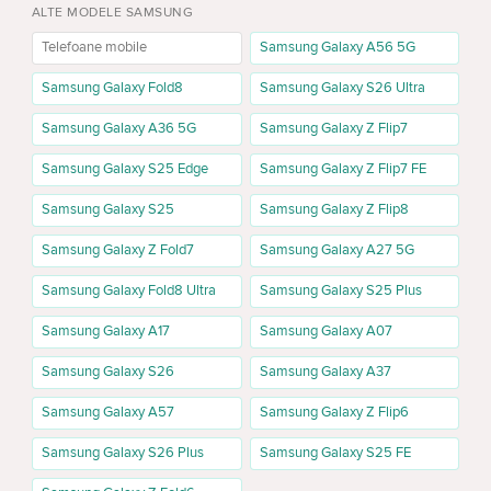
ALTE MODELE SAMSUNG
alegi de la început capacitatea de memorie și culoarea care ți se
potrivesc cel mai bine.
Telefoane mobile
Samsung Galaxy A56 5G
Preț Samsung Galaxy S25 Ultra și versiuni de
Samsung Galaxy Fold8
Samsung Galaxy S26 Ultra
memorie
Samsung Galaxy A36 5G
Samsung Galaxy Z Flip7
Samsung Galaxy S25 Ultra 256GB
Samsung Galaxy S25 Edge
Samsung Galaxy Z Flip7 FE
Versiunea de 256GB este o alegere bună pentru cei care vor un
flagship Samsung la un preț mai accesibil în cadrul gamei Ultra.
Samsung Galaxy S25
Samsung Galaxy Z Flip8
Această capacitate este potrivită pentru aplicații, fotografii, video,
mesaje, documente și utilizare zilnică.
Samsung Galaxy Z Fold7
Samsung Galaxy A27 5G
Samsung Galaxy Fold8 Ultra
Samsung Galaxy S25 Plus
Samsung Galaxy S25 Ultra 512GB
Samsung Galaxy S25 Ultra 512GB merită ales dacă filmezi des,
Samsung Galaxy A17
Samsung Galaxy A07
păstrezi multe fotografii, folosești telefonul pentru lucru sau vrei mai
mult spațiu fără să ștergi constant fișiere. Este una dintre cele mai
Samsung Galaxy S26
Samsung Galaxy A37
practice variante pentru utilizatorii activi.
Samsung Galaxy A57
Samsung Galaxy Z Flip6
Samsung Galaxy S25 Ultra 1TB
Samsung Galaxy S26 Plus
Samsung Galaxy S25 FE
Versiunea de 1TB este potrivită pentru utilizatorii care vor capacitate
maximă de stocare. Această configurație este utilă pentru video,