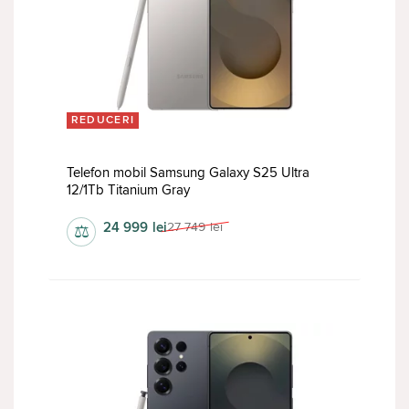
REDUCERI
Telefon mobil Samsung Galaxy S25 Ultra
12/1Tb Titanium Gray
24 999
lei
27 749
lei
⚖