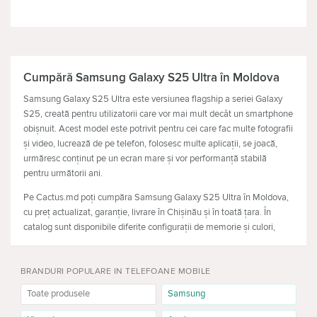
TELEVIZOARE
CĂŞTI
Cumpără Samsung Galaxy S25 Ultra în Moldova
Samsung Galaxy S25 Ultra este versiunea flagship a seriei Galaxy
S25, creată pentru utilizatorii care vor mai mult decât un smartphone
obișnuit. Acest model este potrivit pentru cei care fac multe fotografii
și video, lucrează de pe telefon, folosesc multe aplicații, se joacă,
urmăresc conținut pe un ecran mare și vor performanță stabilă
pentru următorii ani.
Pe Cactus.md poți cumpăra Samsung Galaxy S25 Ultra în Moldova,
cu preț actualizat, garanție, livrare în Chișinău și în toată țara. În
catalog sunt disponibile diferite configurații de memorie și culori,
astfel încât poți alege varianta potrivită: de la versiunea echilibrată
de 256GB până la configurația maximă de 1TB.
BRANDURI POPULARE IN TELEFOANE MOBILE
De ce să alegi Galaxy S25 Ultra
Toate produsele
Samsung
Diferența principală dintre Samsung Galaxy S25 Ultra, Galaxy S25 și