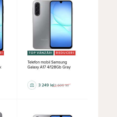
RI
TOP VÂNZĂRI
REDUCERI
Telefon mobil Samsung
k
Galaxy A17 4/128Gb Gray
1080 x 2340 px
⚖
3 249
lei
3 606
lei