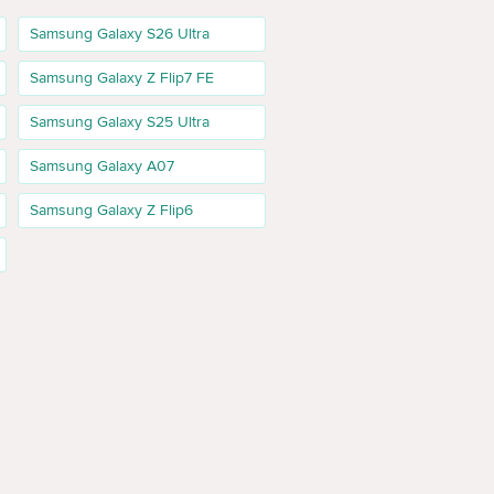
Samsung Galaxy S26 Ultra
Samsung Galaxy Z Flip7 FE
fonul prea des.
Samsung Galaxy S25 Ultra
video, Telegram, hărți offline, documente și aplicații.
Samsung Galaxy A07
Samsung Galaxy Z Flip6
ia disponibilă. Pagina SEO trebuie să explice modelul,
axy A26 sau A36, modelul A17 este mai simplu la
ațiile din pagina produsului.