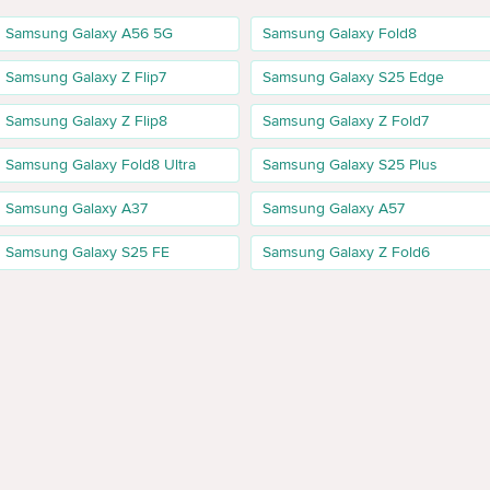
Samsung Galaxy A56 5G
Samsung Galaxy Fold8
Samsung Galaxy Z Flip7
Samsung Galaxy S25 Edge
 mai multe aplicații, rețele sociale, navigație și cameră fără să curețe tele
Samsung Galaxy Z Flip8
Samsung Galaxy Z Fold7
 lung. 8 GB RAM și 256 GB stocare oferă mai mult spațiu pentru fotografii, 
Samsung Galaxy Fold8 Ultra
Samsung Galaxy S25 Plus
Samsung Galaxy A37
Samsung Galaxy A57
în culori precum Black, Gray și Light Blue/Blue, în funcție de configuraț
Samsung Galaxy S25 FE
Samsung Galaxy Z Fold6
a și memoria.
 cu o poziționare mai bună pentru utilizare pe termen lung. Față de Gal
gic pentru utilizatori care nu au nevoie de funcții avansate.
G. Dacă suportul 5G este important, verifică denumirea exactă și specific
șinău