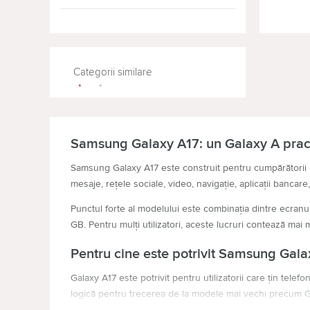
Samsung Fold 7
(11)
OLED
Samsung Galaxy A07
(9)
PLS LCD
Samsung Galaxy A17
(6)
P-OLED
HUSE PENTRU TELEFOANE
TELEV
Categorii similare
Samsung Galaxy A27
(8)
Super AMOLED
(6)
Samsung Galaxy A36
(12)
Super Retina XDR OLED
Samsung Galaxy A37
(6)
Samsung Galaxy A17: un Galaxy A practi
TFT
Samsung Galaxy A56
(8)
Samsung Galaxy A17 este construit pentru cumpărătorii ca
mesaje, rețele sociale, video, navigație, aplicații bancare
Samsung Galaxy A57
(12)
Punctul forte al modelului este combinația dintre ecra
Samsung Galaxy S25
(16)
GB. Pentru mulți utilizatori, aceste lucruri contează mai m
Samsung Galaxy S25 Edge
(6)
Pentru cine este potrivit Samsung Gala
Samsung Galaxy S25 FE
(12)
Galaxy A17 este potrivit pentru utilizatorii care țin telefo
Samsung Galaxy S25 Plus
(9)
logică pentru trecerea de la modele mai vechi precum Ga
Samsung Galaxy S25 Ultra