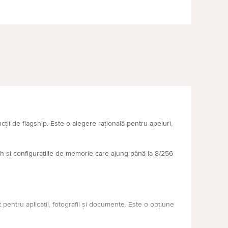
CEASURI INTELIGENTE ȘI BRĂȚĂRI
ACU
FITNESS
ii de flagship. Este o alegere rațională pentru apeluri,
 și configurațiile de memorie care ajung până la 8/256
nt pentru aplicații, fotografii și documente. Este o opțiune