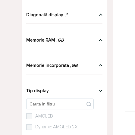
Google Pixel 9 Pro XL
(16)
iPhone 16
Diagonală display ,
(10)
"
iPhone 16 Plus
(15)
iPhone 16 Pro
(16)
Memorie RAM ,
GB
iPhone 16 Pro Max
(11)
iPhone 17
(9)
Memorie incorporata ,
GB
iPhone 17 Pro
(9)
iPhone 17 Pro Max
(12)
iPhone 17e
Tip display
(6)
iPhone Air
(10)
OnePlus 15
(15)
AMOLED
OnePlus 15R
(6)
Dynamic AMOLED 2X
OPPO A80
(1)