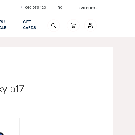
060-956-120
RO
КИШИНЕВ
RU
GIFT
ALE
CARDS
y a17