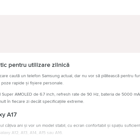
IZOARE
CĂŞTI
c pentru utilizare zilnică
re caută un telefon Samsung actual, dar nu vor să plătească pentru funcț
, poze rapide și fișiere personale.
nul Super AMOLED de 6.7 inch, refresh rate de 90 Hz, bateria de 5000 mAh
ult în fiecare zi decât specificațiile extreme.
xy A17
nul câțiva ani și vor un model stabil, cu ecran confortabil și spațiu suficie
laxy A12, A13, A14, A15 sau A16.