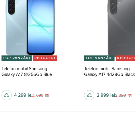
TOP VÂNZĂRI
REDUCERI
TOP VÂNZĂRI
REDUCE
Telefon mobil Samsung
Telefon mobil Samsung
Galaxy A17 8/256Gb Blue
Galaxy A17 4/128Gb Blac
1080 x 2340 px
1080 x 2340 px
⚖
⚖
4 299
lei
2 999
lei
4 699
lei
3 329
lei