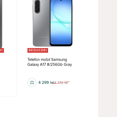
RI
REDUCERI
Telefon mobil Samsung
k
Galaxy A17 8/256Gb Gray
1080 x 2340 px
⚖
4 299
lei
4 772
lei