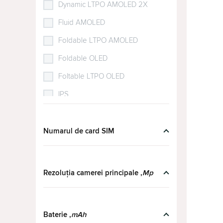
Dynamic LTPO AMOLED 2X
OPPO Find X5
(1)
Fluid AMOLED
OPPO Find X5 Lite
(2)
Foldable LTPO AMOLED
OPPO Find X5 Pro
(1)
Foldable OLED
OPPO Find X9
(1)
Foltable LTPO OLED
OPPO Find X9 Pro
(3)
IPS
OPPO Reno 12FS
(2)
IPS LCD
OPPO Reno 14
(2)
LCD
Numarul de card SIM
OPPO Reno 14FS
(2)
LCD LTPS
Samsung Flip 6
(5)
LTPO AMOLED
Rezoluția camerei principale ,
Mp
Samsung Flip 7
(6)
LTPO OLED
Samsung Flip 7 FE
(4)
LTPO P-OLED
Samsung Fold 6
(3)
Baterie ,
mAh
LTPO Super Retina XDR OLED