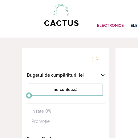
CACTUS
ELECTRONICE
EL
Bugetul de cumpărături, lei
nu contează
от
до
În rate 0%
Promoție