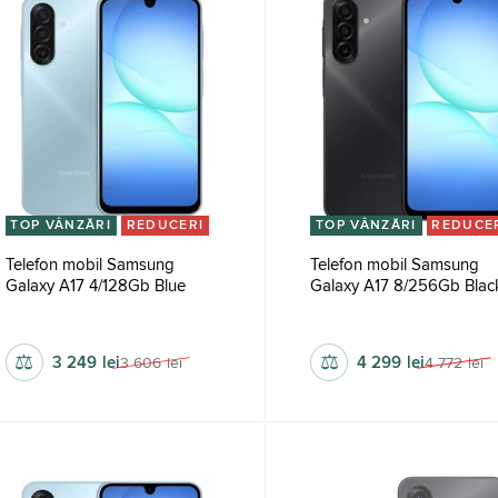
TOP VÂNZĂRI
REDUCERI
TOP VÂNZĂRI
REDUCE
Telefon mobil Samsung
Telefon mobil Samsung
Galaxy A17 4/128Gb Blue
Galaxy A17 8/256Gb Blac
1080 x 2340 px
1080 x 2340 px
⚖
⚖
3 249
lei
4 299
lei
3 606
lei
4 772
lei