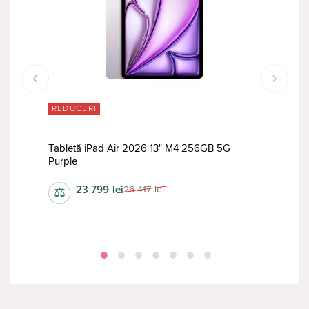
REDUCERI
RED
Tabletă iPad Air 2026 13" M4 256GB 5G
Tabl
Purple
Stan
23 799
lei
26 417
lei
⚖
⚖