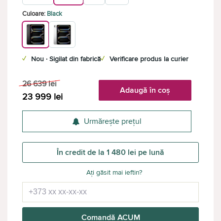
Culoare:
Black
✓
Nou · Sigilat din fabrică
✓
Verificare produs la curier
26 639
lei
Adaugă în coș
23 999
lei
Urmărește prețul
În credit de la 1 480 lei pe lună
Ați găsit mai ieftin?
Comandă ACUM