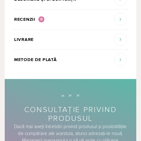
RECENZII
0
LIVRARE
METODE DE PLATĂ
CONSULTAȚIE PRIVIND
PRODUSUL
Dacă mai aveți întrebări privind produsul și posibilitățile
de cumpărare ale acestuia, atunci adresați-le nouă.
Managerii magazinului o să vă ajute cu plăcere.