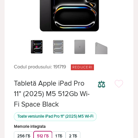
Codul produsului: 191719
REDUCERI
⚖
Tabletă Apple iPad Pro
11" (2025) M5 512Gb Wi-
Fi Space Black
Toate versiunile iPad Pro 11” (2025) M5 Wi-Fi
Memorie integrata
256 ГБ
512 ГБ
1 ТБ
2 ТБ