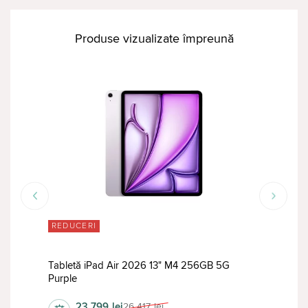
Produse vizualizate împreună
REDUCERI
RED
Tabletă iPad Air 2026 13" M4 256GB 5G
Tabl
Purple
Stan
23 799
lei
26 417
lei