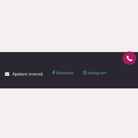
facebook
instagram
Apelare inversă
Despre CACTUS
Blog
Livrare
Politica de confidențialitate
Garanție și condiții
Promoții
Informaţie de contact