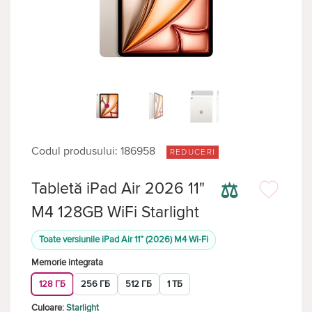
Codul produsului: 186958
REDUCERI
⚖
Tabletă iPad Air 2026 11"
M4 128GB WiFi Starlight
Toate versiunile iPad Air 11” (2026) M4 Wi-Fi
Memorie integrata
128 ГБ
256 ГБ
512 ГБ
1 ТБ
Culoare:
Starlight