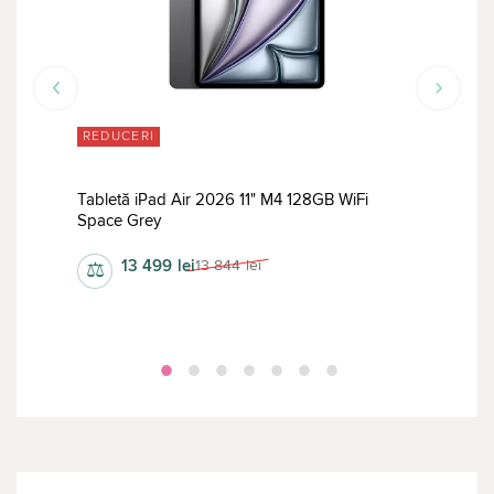
REDUCERI
RED
 Wi-
Tabletă iPad Air 2026 11" M4 128GB WiFi
Tabl
Space Grey
Purp
13 499
lei
13 844
lei
⚖
⚖