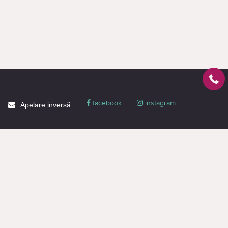
facebook
instagram
Apelare inversă
Despre CACTUS
Blog
Livrare
Politica de confidențialitate
Garanție și condiții
Promoții
Informaţie de contact