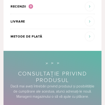
RECENZII
0
LIVRARE
METODE DE PLATĂ
CONSULTAȚIE PRIVIND
PRODUSUL
Dacă mai aveți întrebări privind produsul și posibilitățile
de cumpărare ale acestuia, atunci adresați-le nouă.
Managerii magazinului o să vă ajute cu plăcere.