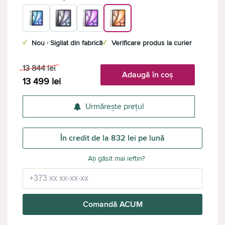
✓
Nou · Sigilat din fabrică
✓
Verificare produs la curier
13 844
lei
Adaugă în coș
13 499
lei
Urmărește prețul
În credit de la 832 lei pe lună
Ați găsit mai ieftin?
Comandă ACUM