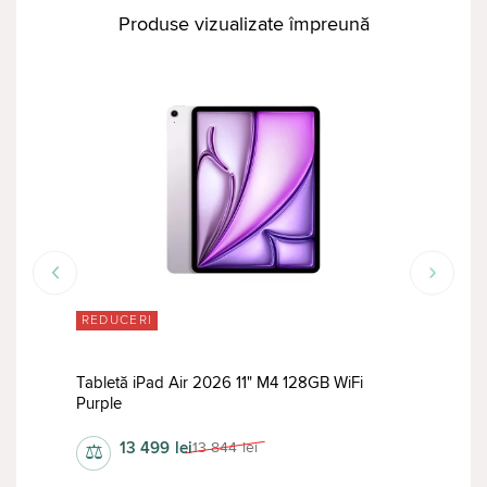
Produse vizualizate împreună
REDUCERI
RED
Gb
Tabletă iPad Air 2026 11" M4 128GB WiFi
Tabl
Purple
Purp
13 499
lei
13 844
lei
⚖
⚖