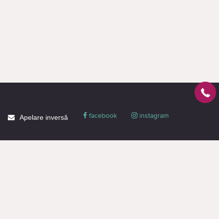
facebook
instagram
Apelare inversă
Despre CACTUS
Blog
Livrare
Politica de confidențialitate
Garanție și condiții
Promoții
Informaţie de contact