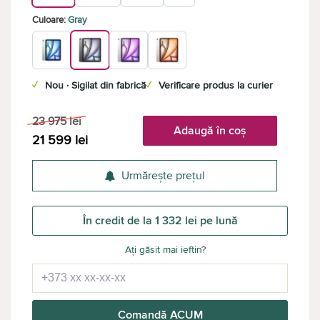
Culoare:
Gray
✓
Nou · Sigilat din fabrică
✓
Verificare produs la curier
23 975
lei
Adaugă în coș
21 599
lei
Urmărește prețul
În credit de la 1 332 lei pe lună
Ați găsit mai ieftin?
Comandă ACUM