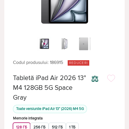
Codul produsului: 186915
REDUCERI
⚖
Tabletă iPad Air 2026 13"
M4 128GB 5G Space
Gray
Toate versiunile iPad Air 13” (2026) M4 5G
Memorie integrata
128 ГБ
256 ГБ
512 ГБ
1 ТБ