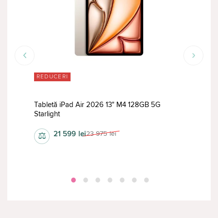
REDUCERI
RED
Tabletă iPad Air 2026 13" M4 128GB 5G
Tabl
Starlight
Stan
21 599
lei
23 975
lei
⚖
⚖