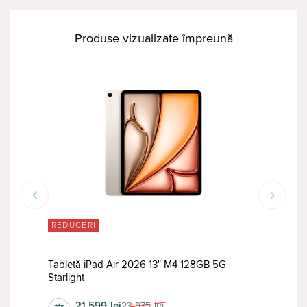
Produse vizualizate împreună
REDUCERI
RED
Tabletă iPad Air 2026 13" M4 128GB 5G
Tabl
Starlight
Stan
21 599
lei
23 975
lei