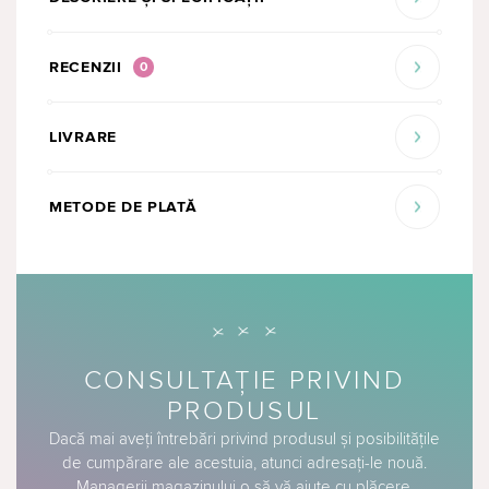
RECENZII
0
LIVRARE
METODE DE PLATĂ
CONSULTAȚIE PRIVIND
PRODUSUL
Dacă mai aveți întrebări privind produsul și posibilitățile
de cumpărare ale acestuia, atunci adresați-le nouă.
Managerii magazinului o să vă ajute cu plăcere.