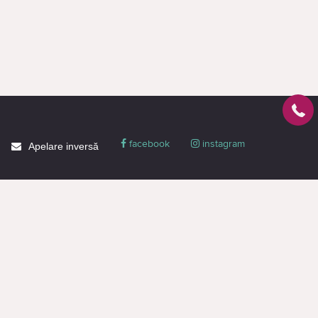
facebook
instagram
Apelare inversă
Despre CACTUS
Blog
Livrare
Politica de confidențialitate
Garanție și condiții
Promoții
Informaţie de contact