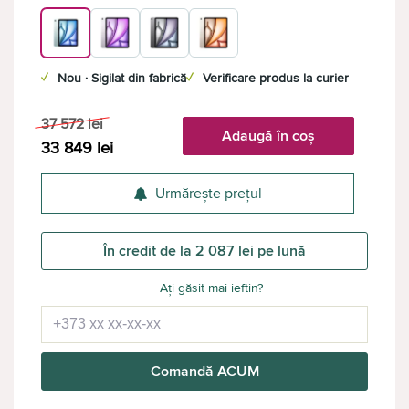
✓
Nou · Sigilat din fabrică
✓
Verificare produs la curier
37 572
lei
Adaugă în coș
33 849
lei
Urmărește prețul
În credit de la 2 087 lei pe lună
Ați găsit mai ieftin?
Comandă ACUM