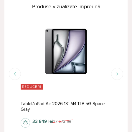
Produse vizualizate împreună
REDUCERI
RED
Tabletă iPad Air 2026 13" M4 1TB 5G Space
Tabl
Gray
Stan
33 849
lei
37 572
lei
⚖
⚖