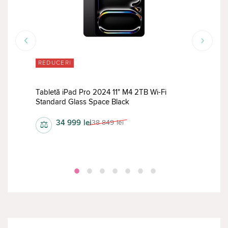
REDUCERI
RED
Tabletă iPad Pro 2024 11" M4 2TB Wi-Fi
Tabl
Standard Glass Space Black
Stan
34 999
lei
38 849
lei
⚖
⚖