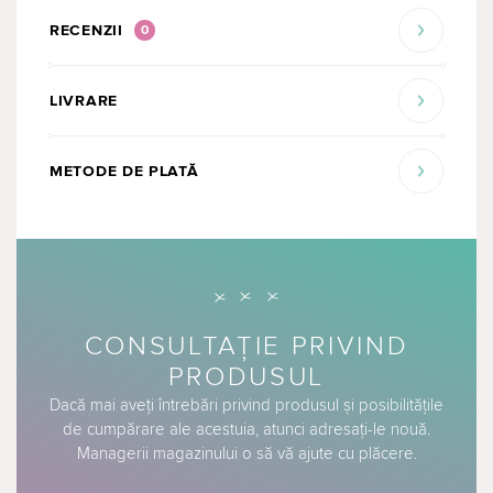
RECENZII
0
LIVRARE
METODE DE PLATĂ
CONSULTAȚIE PRIVIND
PRODUSUL
Dacă mai aveți întrebări privind produsul și posibilitățile
de cumpărare ale acestuia, atunci adresați-le nouă.
Managerii magazinului o să vă ajute cu plăcere.