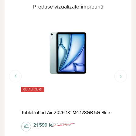
Produse vizualizate împreună
REDUCERI
RED
Tabl
Tabletă iPad Air 2026 13" M4 128GB 5G Blue
Stan
21 599
lei
23 975
lei
⚖
⚖