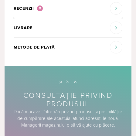
RECENZII
0
LIVRARE
METODE DE PLATĂ
CONSULTAȚIE PRIVIND
PRODUSUL
Dacă mai aveți întrebări privind produsul și posibilitățile
de cumpărare ale acestuia, atunci adresați-le nouă.
Managerii magazinului o să vă ajute cu plăcere.