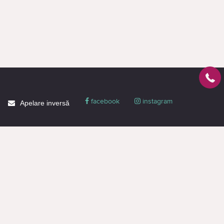
facebook
instagram
Apelare inversă
Despre CACTUS
Blog
Livrare
Politica de confidențialitate
Garanție și condiții
Promoții
Informaţie de contact