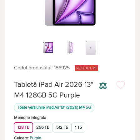
Codul produsului: 186925
REDUCERI
⚖
Tabletă iPad Air 2026 13"
M4 128GB 5G Purple
Toate versiunile iPad Air 13” (2026) M4 5G
Memorie integrata
128 ГБ
256 ГБ
512 ГБ
1 ТБ
Culoare:
Purple