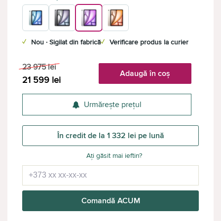
✓
Nou · Sigilat din fabrică
✓
Verificare produs la curier
23 975
lei
Adaugă în coș
21 599
lei
Urmărește prețul
În credit de la 1 332 lei pe lună
Ați găsit mai ieftin?
Comandă ACUM