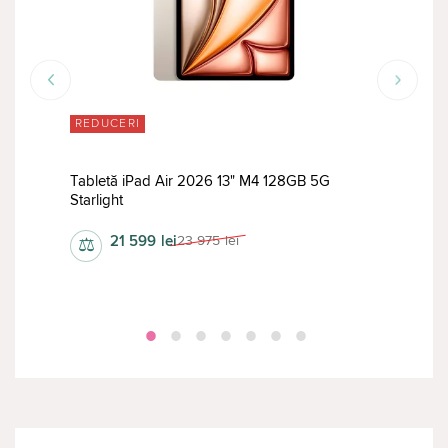
REDUCERI
RED
Tabletă iPad Air 2026 13" M4 128GB 5G
Tabl
Starlight
Fi P
21 599
lei
23 975
lei
⚖
⚖