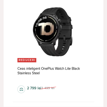
REDUCERI
Ceas inteligent OnePlus Watch Lite Black
Stainless Steel
Ceas inteligent
2 799
lei
3 499
lei
⚖