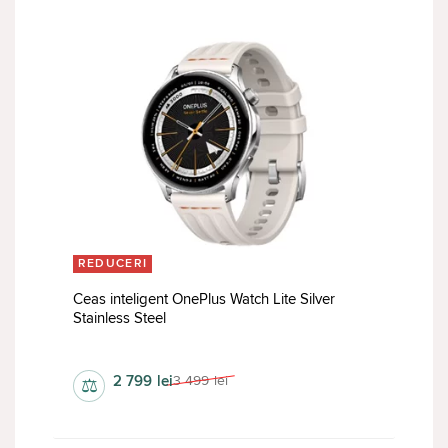
REDUCERI
Ceas inteligent OnePlus Watch Lite Silver
Stainless Steel
Ceas inteligent
2 799
lei
3 499
lei
⚖