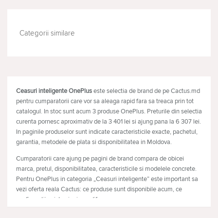
Categorii similare
TELEFOANE MOBILE
LAPTOPURI
Ceasuri inteligente OnePlus
este selectia de brand de pe Cactus.md
pentru cumparatorii care vor sa aleaga rapid fara sa treaca prin tot
catalogul. In stoc sunt acum 3 produse OnePlus. Preturile din selectia
curenta pornesc aproximativ de la 3 401 lei si ajung pana la 6 307 lei.
In paginile produselor sunt indicate caracteristicile exacte, pachetul,
garantia, metodele de plata si disponibilitatea in Moldova.
Cumparatorii care ajung pe pagini de brand compara de obicei
marca, pretul, disponibilitatea, caracteristicile si modelele concrete.
Pentru OnePlus in categoria „Ceasuri inteligente” este important sa
vezi oferta reala Cactus: ce produse sunt disponibile acum, ce
configuratii exista si prin ce difera.
Ce produse OnePlus sunt disponibile