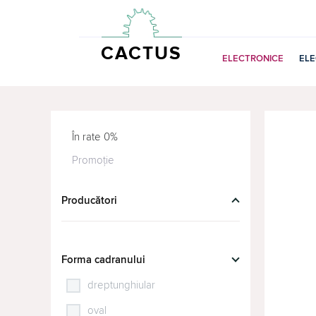
CACTUS
ELECTRONICE
EL
În rate 0%
Promoție
Producători
Forma cadranului
dreptunghiular
oval