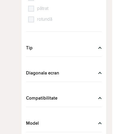
pătrat
rotundă
Tip
Diagonala ecran
Compatibilitate
Model