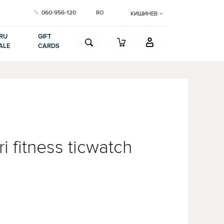
060-956-120
RO
КИШИНЕВ
RU
GIFT
ALE
CARDS
ri fitness ticwatch