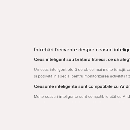
Întrebări frecvente despre ceasuri intelig
Ceas inteligent sau brățară fitness: ce să aleg
Un ceas inteligent oferă de obicei mai multe funcții, cu
și potrivită în special pentru monitorizarea activității fi
Ceasurile inteligente sunt compatibile cu Andr
Multe ceasuri inteligente sunt compatibile atât cu Andr
specificațiile produsului și compatibilitatea cu telefonu
Pot folosi un smartwatch pentru sport și antr
Da, multe smartwatch-uri și ceasuri sportive includ monit
Deschideți