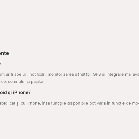
ente
?
m ar fi apeluri, notificări, monitorizarea sănătății, GPS și integrare mai a
zice, somnului și pașilor.
oid și iPhone?
oid, cât și cu iPhone, însă funcțiile disponibile pot varia în funcție de m
l tău.
enamente?
orizarea activității fizice, pulsului, caloriilor, somnului, pașilor și uneor