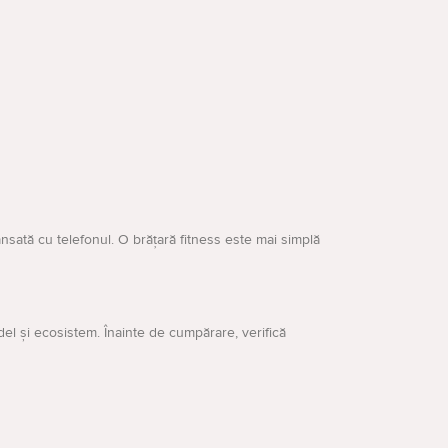
vansată cu telefonul. O brățară fitness este mai simplă
odel și ecosistem. Înainte de cumpărare, verifică
i GPS integrat. Aceste funcții sunt utile pentru alergare,