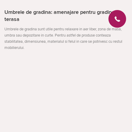
Umbrele de gradina: amenajare pentru gradina si
terasa
Umbrele de gradina sunt utile pentru relaxare in aer liber, zona de masa,
umbra sau depozitare in curte. Pentru astfel de produse conteaza
stabilitatea, dimensiunea, materialul si felul in care se potrivesc cu restul
mobilierului.
Compara locul de instalare, rezistenta la umezeala si soare, usurinta de
montare si depozitare. Pentru spatii mici sunt potrivite solutii compacte, iar
pentru terasa - modele mai stabile si mai incapatoare.
Deschideți
La ce sa fii atent
dimensiunea zonei de amplasare
materialul si intretinerea afara
montarea si depozitarea in extrasezon
facebook
instagram
Apelare inversă
Din Search Console apar cautari apropiate precum: umbrela de gradina,
umbrele pentru terase, umbrela terasa.
Aceasta structura ajuta utilizatorul sa compare mai rapid variantele si sa