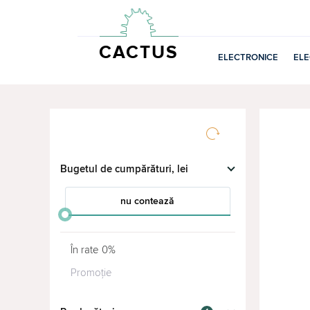
CACTUS
ELECTRONICE
EL
Bugetul de cumpărături, lei
nu contează
от
до
În rate 0%
Promoție