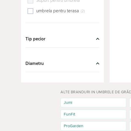
Suport pentru umbrela
(3)
Ikea
umbrela pentru terasa
(2)
Modern
Strend Pro
Tip pecior
Royokamp
Blumfeldt
Malatec
Diametru
Saska Garden
Procart
ALTE BRANDURI IN UMBRELE DE GRĂ
Plonos
Jumi
Curacao
FunFit
Homelux
OEM/ODM
ProGarden