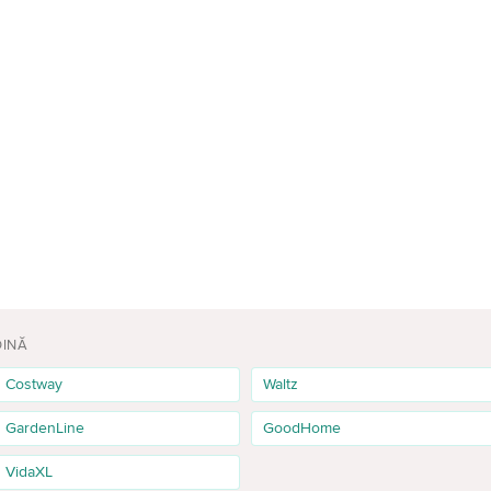
DINĂ
Costway
Waltz
GardenLine
GoodHome
VidaXL