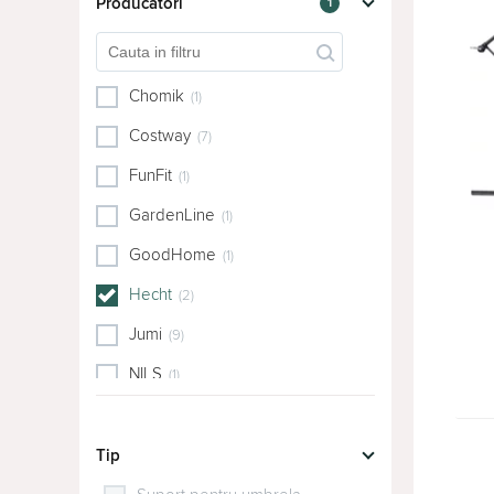
Producători
1
Chomik
(1)
Costway
(7)
FunFit
(1)
GardenLine
(1)
GoodHome
(1)
Hecht
(2)
Jumi
(9)
NILS
(1)
ProGarden
(1)
VidaXL
Tip
(1)
Waltz