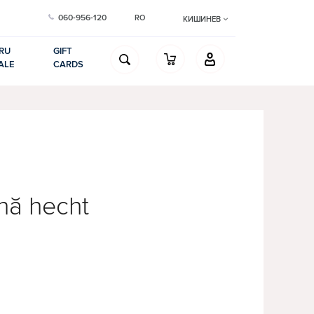
060-956-120
RO
КИШИНЕВ
RU
GIFT
ALE
CARDS
nă hecht