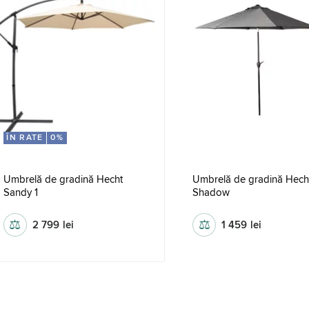
ÎN RATE
0%
Umbrelă de gradină Hecht
Umbrelă de gradină Hech
Sandy 1
Shadow
⚖
⚖
2 799
lei
1 459
lei