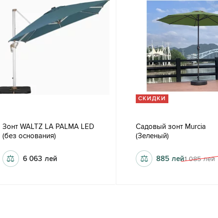
СКИДКИ
Зонт WALTZ LA PALMA LED
Садовый зонт Murcia
(без основания)
(Зеленый)
⚖
⚖
6 063
лей
885
лей
1 085
лей