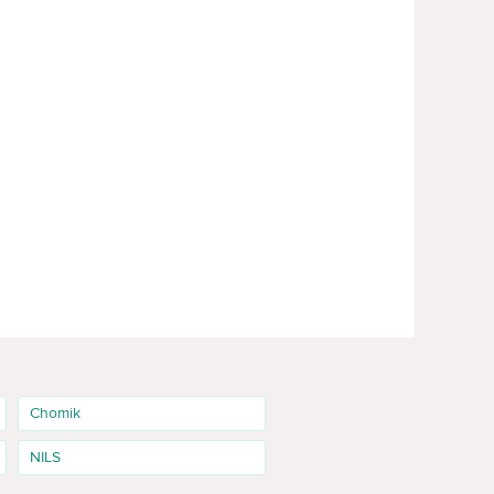
Chomik
NILS