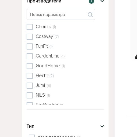
Производители
1
Chomik
(1)
Costway
(7)
FunFit
(1)
GardenLine
(1)
GoodHome
(1)
Hecht
(2)
Jumi
(9)
NILS
(1)
ProGarden
(1)
VidaXL
(1)
Waltz
(3)
Тип
Ikea