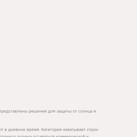
и представлены решения для защиты от солнца и
рт в дневное время. Категория охватывает спрос
 страница должна оставаться коммерческой и