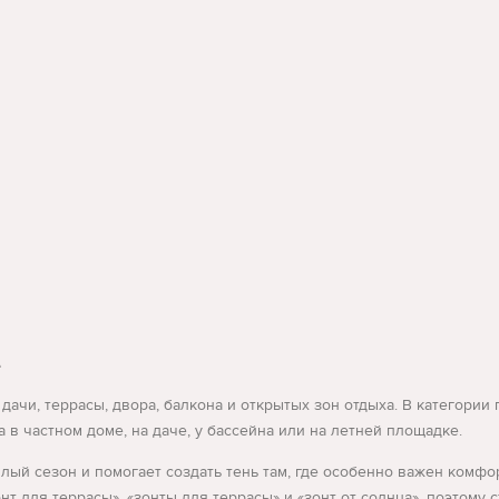
е
 дачи, террасы, двора, балкона и открытых зон отдыха. В категори
в частном доме, на даче, у бассейна или на летней площадке.
плый сезон и помогает создать тень там, где особенно важен комфо
онт для террасы», «зонты для террасы» и «зонт от солнца», поэтому