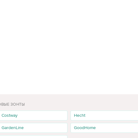
ОВЫЕ ЗОНТЫ
Costway
Hecht
GardenLine
GoodHome