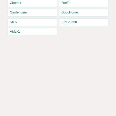
Chomik
FunFit
GardenLine
GoodHome
NILS
ProGarden
VidaXL