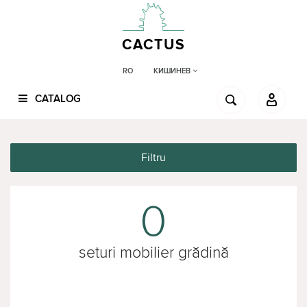
CACTUS
КИШИНЕВ
RO
CATALOG
Filtru
0
seturi mobilier grădină
technoworke