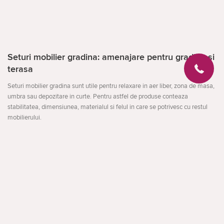
Seturi mobilier gradina: amenajare pentru gradina si
terasa
Seturi mobilier gradina sunt utile pentru relaxare in aer liber, zona de masa,
umbra sau depozitare in curte. Pentru astfel de produse conteaza
stabilitatea, dimensiunea, materialul si felul in care se potrivesc cu restul
mobilierului.
Compara locul de instalare, rezistenta la umezeala si soare, usurinta de
montare si depozitare. Pentru spatii mici sunt potrivite solutii compacte, iar
pentru terasa - modele mai stabile si mai incapatoare.
Deschideți
La ce sa fii atent
dimensiunea zonei de amplasare
materialul si intretinerea afara
montarea si depozitarea in extrasezon
facebook
instagram
Apelare inversă