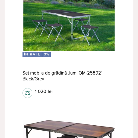
ÎN RATE
0%
Set mobila de grădină Jumi OM-258921
Black/Grey
1 020
lei
⚖