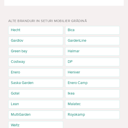
GENTI SI CUTII FRIGORIFICE
MESE DE GRĂDINĂ
ALTE BRANDURI IN SETURI MOBILIER GRĂDINĂ
Hecht
Bica
Gardlov
GardenLine
Green bay
Halmar
Costway
DP
Enero
Heniver
Saska Garden
Enero Camp
Gotel
Ikea
Lean
Malatec
MultiGarden
Royokamp
Waltz