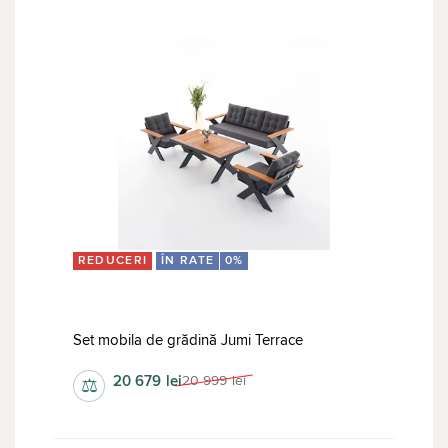
REDUCERI
ÎN RATE
0%
Set mobila de grădină Jumi Terrace
20 679
lei
20 999
lei
⚖