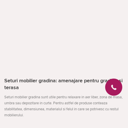
Seturi mobilier gradina: amenajare pentru gradina si
terasa
Seturi mobilier gradina sunt utile pentru relaxare in aer liber, zona de masa,
umbra sau depozitare in curte. Pentru astfel de produse conteaza
stabilitatea, dimensiunea, materialul si felul in care se potrivesc cu restul
mobilierului.
Compara locul de instalare, rezistenta la umezeala si soare, usurinta de