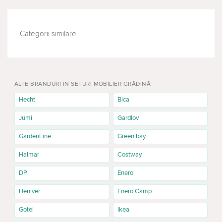
Categorii similare
GENTI SI CUTII FRIGORIFICE
MESE DE GRĂDINĂ
ALTE BRANDURI IN SETURI MOBILIER GRĂDINĂ
Hecht
Bica
Jumi
Gardlov
GardenLine
Green bay
Halmar
Costway
DP
Enero
Heniver
Enero Camp
Gotel
Ikea