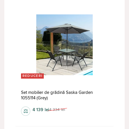
REDUCERI
Set mobilier de grădină Saska Garden
1055114 (Grey)
4 139
lei
4 334
lei
⚖