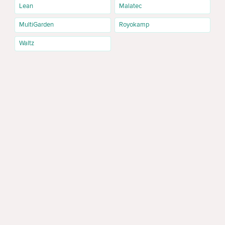
Lean
Malatec
MultiGarden
Royokamp
Waltz