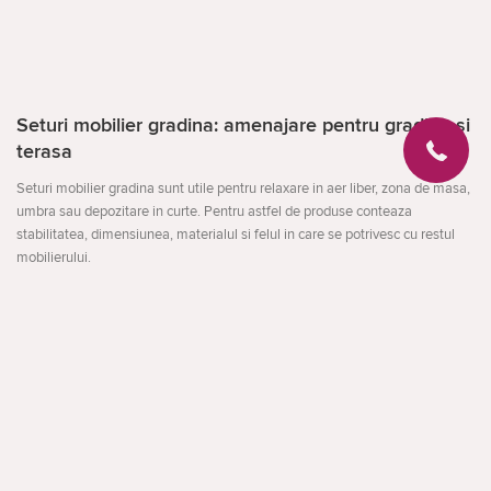
Seturi mobilier gradina: amenajare pentru gradina si
terasa
Seturi mobilier gradina sunt utile pentru relaxare in aer liber, zona de masa,
umbra sau depozitare in curte. Pentru astfel de produse conteaza
stabilitatea, dimensiunea, materialul si felul in care se potrivesc cu restul
mobilierului.
Compara locul de instalare, rezistenta la umezeala si soare, usurinta de
montare si depozitare. Pentru spatii mici sunt potrivite solutii compacte, iar
pentru terasa - modele mai stabile si mai incapatoare.
Deschideți
La ce sa fii atent
dimensiunea zonei de amplasare
materialul si intretinerea afara
montarea si depozitarea in extrasezon
facebook
instagram
Apelare inversă