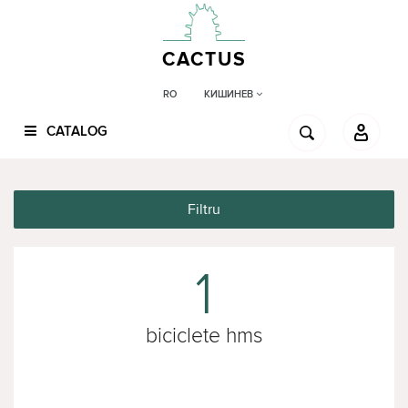
CACTUS
КИШИНЕВ
RO
CATALOG
Filtru
1
biciclete hms