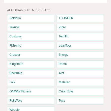
ALTE BRANDURI IN BICICLETE
Belderia
THUNDER
ТехноК
Zipro
Costway
TechFit
FitTronic
LeanToys
Crosser
Energy
Kingsmith
Ramiz
SporTrike
Aist
Falk
Malatec
ONWAY Fitness
Orion Toys
RollyToys
Toyz
Woopie