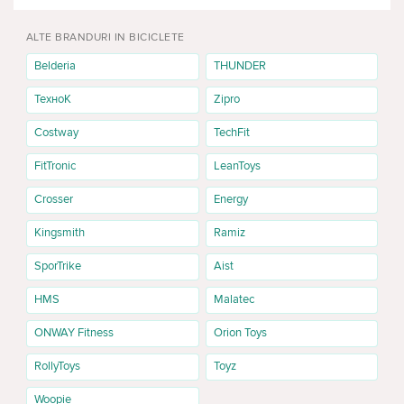
ALTE BRANDURI IN BICICLETE
Belderia
THUNDER
ТехноК
Zipro
Costway
TechFit
FitTronic
LeanToys
Crosser
Energy
Kingsmith
Ramiz
SporTrike
Aist
HMS
Malatec
ONWAY Fitness
Orion Toys
RollyToys
Toyz
Woopie