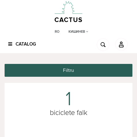
CACTUS
КИШИНЕВ
RO
CATALOG
Filtru
1
biciclete falk