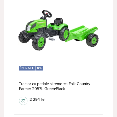
ÎN RATE
0%
Tractor cu pedale si remorca Falk Country
Farmer 2057L Green/Black
2 294
lei
⚖