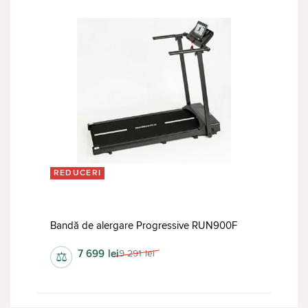
REDUCERI
Bandă de alergare Progressive RUN900F
7 699
lei
9 291
lei
⚖