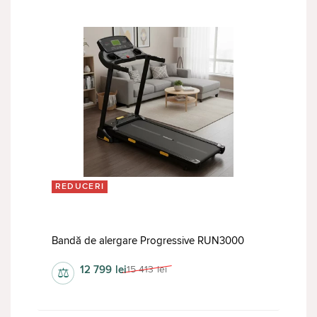
REDUCERI
Bandă de alergare Progressive RUN3000
12 799
lei
15 413
lei
⚖