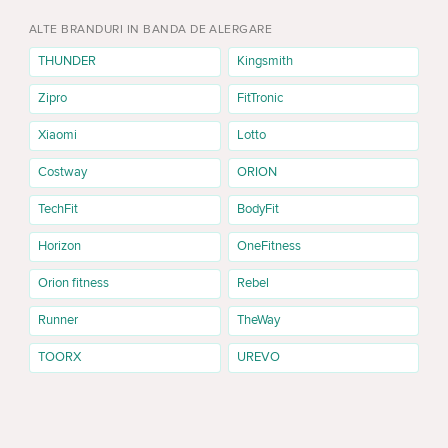
ALTE BRANDURI IN BANDA DE ALERGARE
THUNDER
Kingsmith
Zipro
FitTronic
Xiaomi
Lotto
Costway
ORION
TechFit
BodyFit
Horizon
OneFitness
Orion fitness
Rebel
Runner
TheWay
TOORX
UREVO