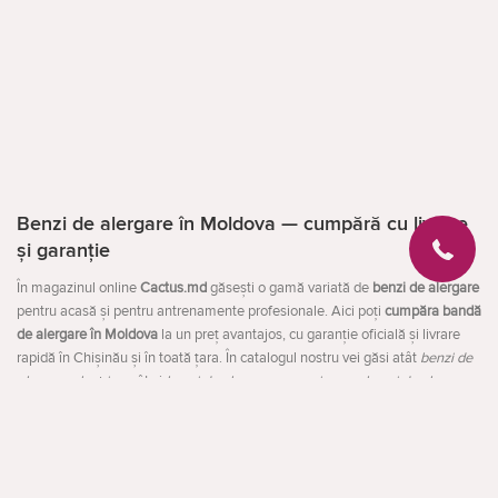
Benzi de alergare în Moldova — cumpără cu livrare
și garanție
În magazinul online
Cactus.md
găsești o gamă variată de
benzi de alergare
pentru acasă și pentru antrenamente profesionale. Aici poți
cumpăra bandă
de alergare în Moldova
la un preț avantajos, cu garanție oficială și livrare
rapidă în Chișinău și în toată țara. În catalogul nostru vei găsi atât
benzi de
alergare electrice
, cât și
benzi de alergare mecanice
sau
benzi de alergare
pliabile
pentru economisirea spațiului.
Avantajele antrenamentelor acasă
Deschideți
O bandă de alergare este un aparat de fitness versatil care îți permite să îți