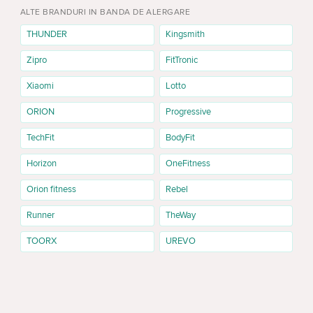
ALTE BRANDURI IN BANDA DE ALERGARE
THUNDER
Kingsmith
Zipro
FitTronic
Xiaomi
Lotto
ORION
Progressive
TechFit
BodyFit
Horizon
OneFitness
Orion fitness
Rebel
Runner
TheWay
TOORX
UREVO