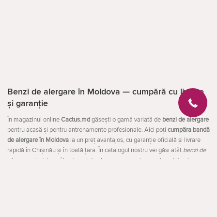
Benzi de alergare în Moldova — cumpără cu livrare
și garanție
În magazinul online
Cactus.md
găsești o gamă variată de
benzi de alergare
pentru acasă și pentru antrenamente profesionale. Aici poți
cumpăra bandă
de alergare în Moldova
la un preț avantajos, cu garanție oficială și livrare
rapidă în Chișinău și în toată țara. În catalogul nostru vei găsi atât
benzi de
alergare electrice
, cât și
benzi de alergare mecanice
sau
benzi de alergare
pliabile
pentru economisirea spațiului.
Avantajele antrenamentelor acasă
Deschideți
O bandă de alergare este un aparat de fitness versatil care îți permite să îți
menții sănătatea, să îți îmbunătățești rezistența și să arzi calorii fără să ieși