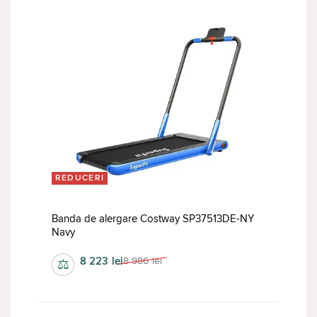
REDUCERI
Banda de alergare Costway SP37513DE-NY
Navy
8 223
lei
8 986
lei
⚖