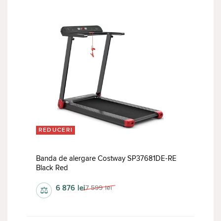
REDUCERI
Banda de alergare Costway SP37681DE-RE
Black Red
6 876
lei
7 599
lei
⚖