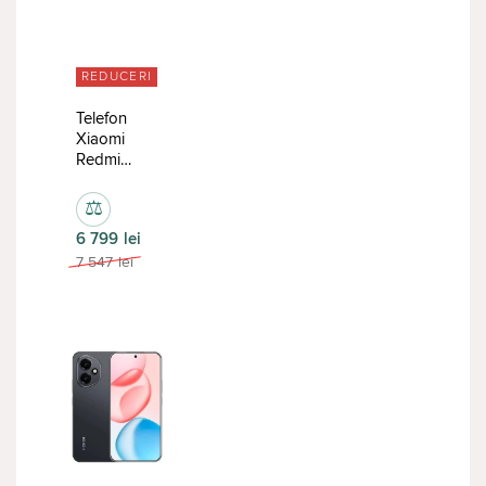
REDUCERI
Telefon
Xiaomi
Redmi
Note 15
Pro 5G
⚖
8/512GB
6 799
lei
Black
7 547
lei