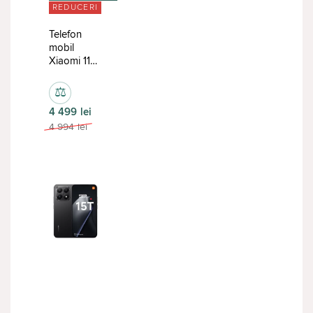
REDUCERI
Telefon
mobil
Xiaomi 11T
Pro
8/256GB
⚖
Blue
4 499
lei
4 994
lei