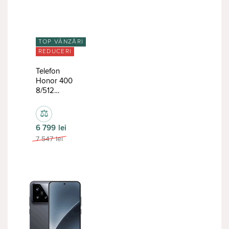
TOP VÂNZĂRI
REDUCERI
Telefon
Honor 400
8/512
Midnight
Black Dual
⚖
Sim
6 799
lei
7 547
lei