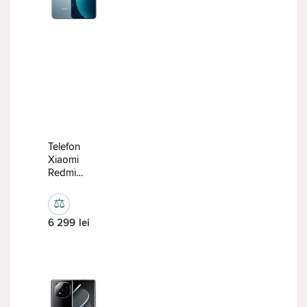
Telefon
Xiaomi
Redmi
Note 15
Pro
⚖
8/512GB
6 299
lei
Glacier
Blue