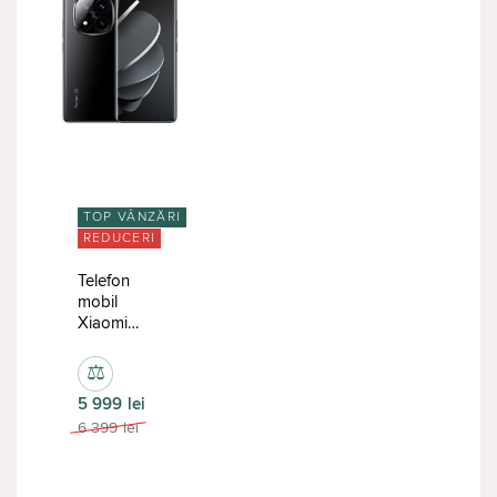
TOP VÂNZĂRI
REDUCERI
Telefon
mobil
Xiaomi
Redmi
Note 14 Pro
⚖
Plus
5 999
lei
8/256GB
Black
6 399
lei