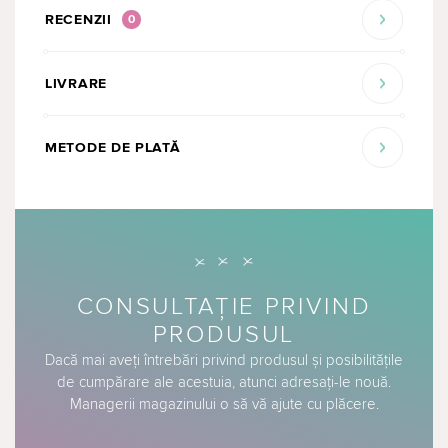
RECENZII
0
LIVRARE
METODE DE PLATĂ
CONSULTAȚIE PRIVIND
PRODUSUL
Dacă mai aveți întrebări privind produsul și posibilitățile
de cumpărare ale acestuia, atunci adresați-le nouă.
Managerii magazinului o să vă ajute cu plăcere.