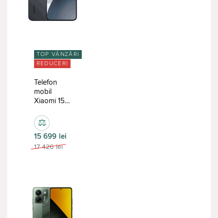
TOP VÂNZĂRI
REDUCERI
Telefon
mobil
Xiaomi 15
12/512Gb
Black
⚖
15 699
lei
17 426
lei