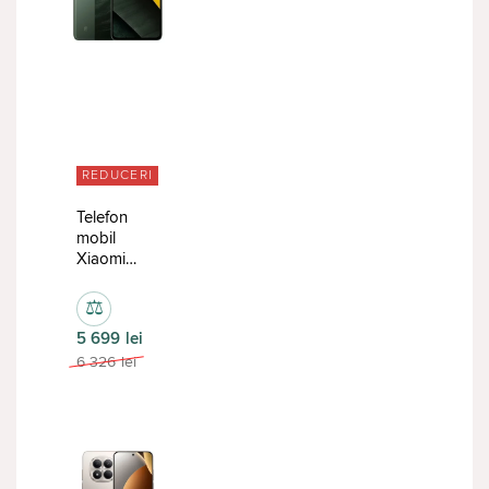
REDUCERI
Telefon
mobil
Xiaomi
Poco M7
Pro
⚖
8/256GB
5 699
lei
Green
6 326
lei