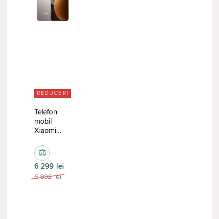
REDUCERI
Telefon
mobil
Xiaomi
Redmi
Note 15
⚖
Pro
6 299
lei
8/512GB
Titanium
6 992
lei