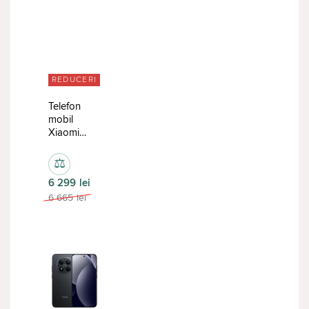
REDUCERI
Telefon
mobil
Xiaomi
Redmi
Note 15
⚖
Pro
6 299
lei
12/512GB
Glacier
6 665
lei
Blue