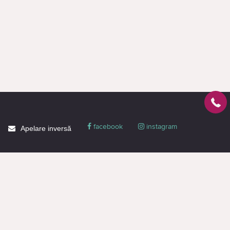
facebook
instagram
Apelare inversă
Despre CACTUS
Blog
Livrare
Politica de confidențialitate
Garanție și condiții
Promoții
Informaţie de contact