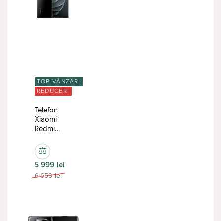
TOP VÂNZĂRI
REDUCERI
Telefon
Xiaomi
Redmi
Note 14 Pro
12/512GB
⚖
Black
5 999
lei
6 659
lei