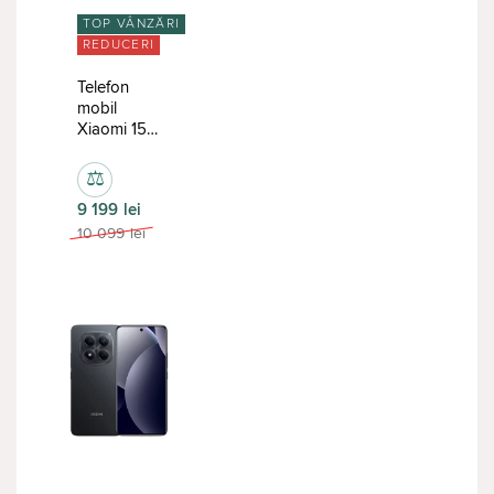
TOP VÂNZĂRI
REDUCERI
Telefon
mobil
Xiaomi 15T
12/256Gb
Black
⚖
9 199
lei
10 099
lei