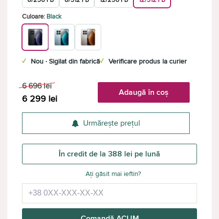
8/256 ГБ
8/512 ГБ
12/256 ГБ
12/512 ГБ
Culoare:
Black
✓
Nou · Sigilat din fabrică
✓
Verificare produs la curier
6 696
lei
Adaugă în coș
6 299
lei
Urmărește prețul
În credit de la 388 lei pe lună
Ați găsit mai ieftin?
Comandă ACUM