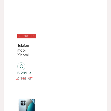
REDUCERI
Telefon
mobil
Xiaomi
Redmi
Note 15
⚖
Pro
6 299
lei
8/512GB
Black
6 992
lei