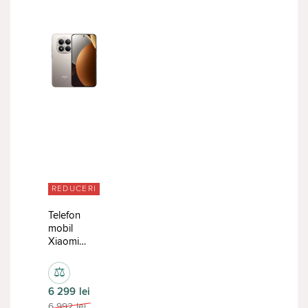
REDUCERI
Telefon
mobil
Xiaomi
Redmi
Note 15
⚖
Pro
6 299
lei
8/512GB
Titanium
6 992
lei