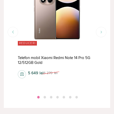
REDUCERI
TOP
GB
Telefon mobil Xiaomi Redmi Note 14 Pro 5G
Tele
12/512GB Gold
12/5
5 649
lei
6 270
lei
⚖
⚖