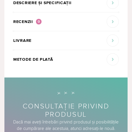
DESCRIERE ȘI SPECIFICAȚII
RECENZII
0
LIVRARE
METODE DE PLATĂ
CONSULTAȚIE PRIVIND
PRODUSUL
Dacă mai aveți întrebări privind produsul și posibilitățile
de cumpărare ale acestuia, atunci adresați-le nouă.