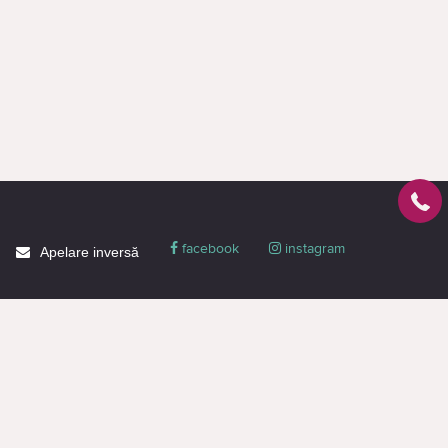
facebook
instagram
Apelare inversă
Despre CACTUS
Blog
Livrare
Politica de confidențialitate
Garanție și condiții
Promoții
Informaţie de contact