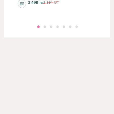
3 499
lei
3 884
lei
⚖
⚖