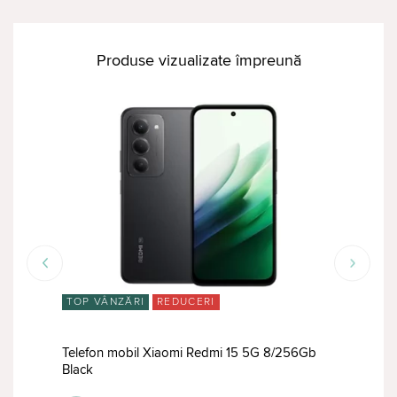
Produse vizualizate împreună
TOP VÂNZĂRI
REDUCERI
RED
 GB
Telefon mobil Xiaomi Redmi 15 5G 8/256Gb
Tele
Black
12/5