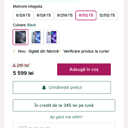
Memorie integrata
6/128 ГБ
8/128 ГБ
8/256 ГБ
8/512 ГБ
12/512 ГБ
Culoare:
Black
✓
Nou · Sigilat din fabrică
✓
Verificare produs la curier
6 215
lei
Adaugă în coș
5 599
lei
Urmărește prețul
În credit de la 345 lei pe lună
Ați găsit mai ieftin?