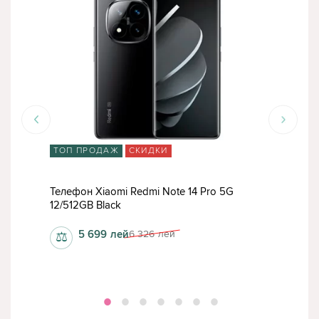
ТОП ПРОДАЖ
СКИДКИ
СК
15
Телефон Xiaomi Redmi Note 14 Pro 5G
Теле
12/512GB Black
12/5
5 699
лей
6 326
лей
⚖
⚖