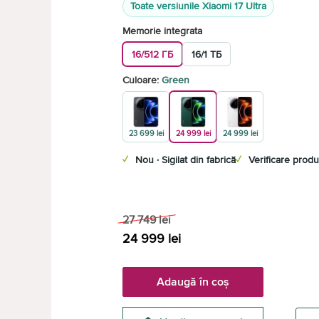
Toate versiunile Xiaomi 17 Ultra
Memorie integrata
16/512 ГБ
16/1 ТБ
Culoare:
Green
23 699 lei
24 999 lei
24 999 lei
✓
Nou · Sigilat din fabrică
✓
Verificare produ
27 749
lei
24 999
lei
Adaugă în coș