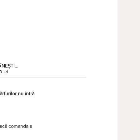
NEȘTI...
0 lei
rfurilor nu intră
 dacă comanda a