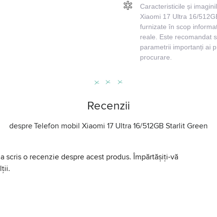
Caracteristicile și imagin
Xiaomi 17 Ultra 16/512GB
furnizate în scop informati
reale. Este recomandat să
parametrii importanți ai 
procurare.
Recenzii
despre
Telefon mobil Xiaomi 17 Ultra 16/512GB Starlit Green
a scris o recenzie despre acest produs. Împărtășiți-vă
ții.