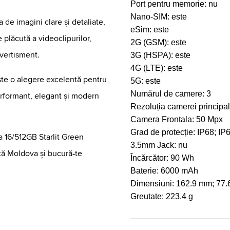
Port pentru memorie:
nu
Nano-SIM:
este
 de imagini clare și detaliate,
eSim:
este
 plăcută a videoclipurilor,
2G (GSM):
este
ivertisment.
3G (HSPA):
este
4G (LTE):
este
este o alegere excelentă pentru
5G:
este
Numărul de camere:
3
erformant, elegant și modern
Rezoluția camerei principa
Camera Frontala:
50 Mpx
Grad de protecție:
IP68; IP
a 16/512GB Starlit Green
3.5mm Jack:
nu
ată Moldova și bucură‑te
Încărcător:
90 Wh
Baterie:
6000 mAh
Dimensiuni:
162.9 mm; 77.
Greutate:
223.4 g