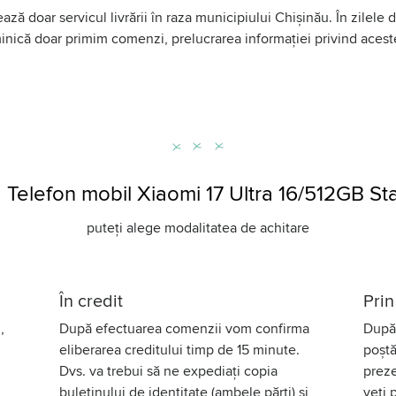
ază doar servicul livrării în raza municipiului Chișinău. În zilele
uminică doar primim comenzi, prelucrarea informației privind aces
elefon mobil Xiaomi 17 Ultra 16/512GB Sta
puteți alege modalitatea de achitare
În credit
Prin
,
După efectuarea comenzii vom confirma
După 
eliberarea creditului timp de 15 minute.
poștă
Dvs. va trebui să ne expediați copia
preze
buletinului de identitate (ambele părți) și
veți 