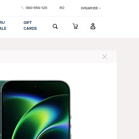
060-956-120
RO
КИШИНЕВ
RU
GIFT
ALE
CARDS