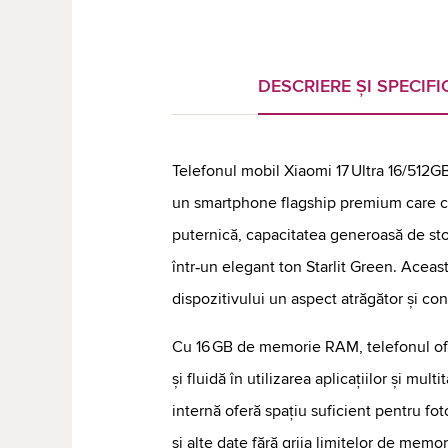
DESCRIERE ȘI SPECIFIC
Telefonul mobil Xiaomi 17 Ultra 16/512GB
un smartphone flagship premium care 
puternică, capacitatea generoasă de st
într‑un elegant ton Starlit Green. Aceas
dispozitivului un aspect atrăgător și c
Cu 16 GB de memorie RAM, telefonul of
și fluidă în utilizarea aplicațiilor și mul
internă oferă spațiu suficient pentru fotog
și alte date fără grija limitelor de memor