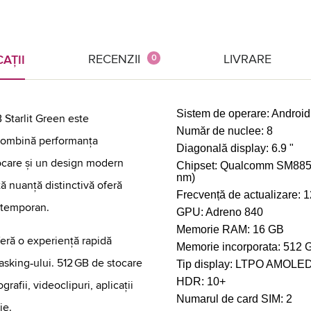
RECENZII
LIVRARE
AȚII
0
Sistem de operare:
Android
 Starlit Green este
Număr de nuclee:
8
combină performanța
Diagonală display:
6.9 "
ocare și un design modern
Chipset:
Qualcomm SM8850-
nm)
tă nuanță distinctivă oferă
Frecvență de actualizare:
1
ontemporan.
GPU:
Adreno 840
Memorie RAM:
16 GB
eră o experiență rapidă
Memorie incorporata:
512 
titasking‑ului. 512 GB de stocare
Tip display:
LTPO AMOLE
HDR:
10+
rafii, videoclipuri, aplicații
Numarul de card SIM:
2
ie.