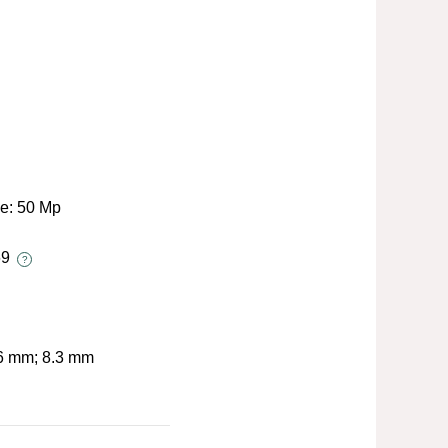
le:
50 Mp
69
?
6 mm; 8.3 mm