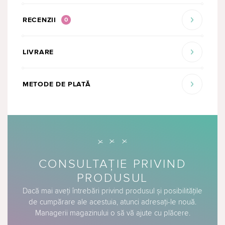
RECENZII
0
LIVRARE
METODE DE PLATĂ
CONSULTAȚIE PRIVIND
PRODUSUL
Dacă mai aveți întrebări privind produsul și posibilitățile
de cumpărare ale acestuia, atunci adresați-le nouă.
Managerii magazinului o să vă ajute cu plăcere.