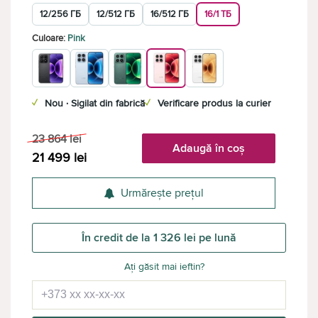
12/256 ГБ
12/512 ГБ
16/512 ГБ
16/1 ТБ
Culoare:
Pink
✓
Nou · Sigilat din fabrică
✓
Verificare produs la curier
23 864
lei
Adaugă în coș
21 499
lei
Urmărește prețul
În credit de la 1 326 lei pe lună
Ați găsit mai ieftin?