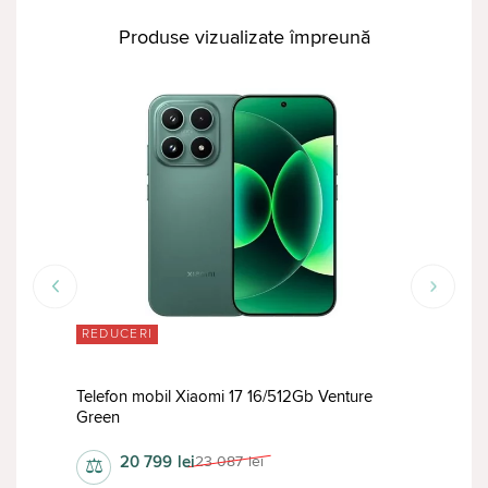
Produse vizualizate împreună
REDUCERI
RED
Telefon mobil Xiaomi 17 16/512Gb Venture
Tele
Green
12/5
20 799
lei
23 087
lei
⚖
⚖