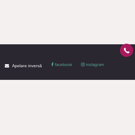
facebook
instagram
Apelare inversă
Despre CACTUS
Blog
Livrare
Politica de confidențialitate
Garanție și condiții
Promoții
Informaţie de contact