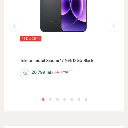
REDUCERI
RED
Telefon mobil Xiaomi 17 16/512Gb Black
20 799
lei
23 087
lei
⚖
⚖