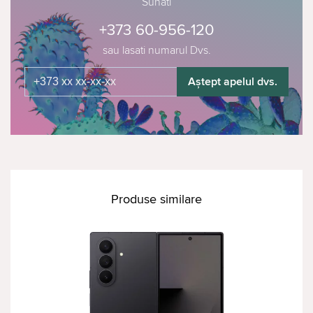
Sunati
+373 60-956-120
sau lasati numarul Dvs.
Aștept apelul dvs.
Produse similare