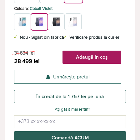
Culoare:
Cobalt Violet
✓
Nou · Sigilat din fabrică
✓
Verificare produs la curier
31 634
lei
Adaugă în coș
28 499
lei
Urmărește prețul
În credit de la 1 757 lei pe lună
Ați găsit mai ieftin?
Comandă ACUM