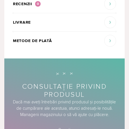
RECENZII
0
LIVRARE
METODE DE PLATĂ
CONSULTAȚIE PRIVIND
PRODUSUL
Dacă mai aveți întrebări privind produsul și posibilitățile
de cumpărare ale acestuia, atunci adresați-le nouă.
Managerii magazinului o să vă ajute cu plăcere.