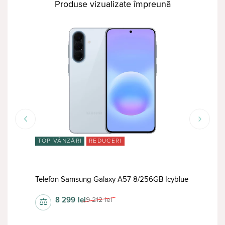
Produse vizualizate împreună
TOP VÂNZĂRI
REDUCERI
TOP
Tele
Telefon Samsung Galaxy A57 8/256GB Icyblue
12/5
8 299
lei
9 212
lei
⚖
⚖