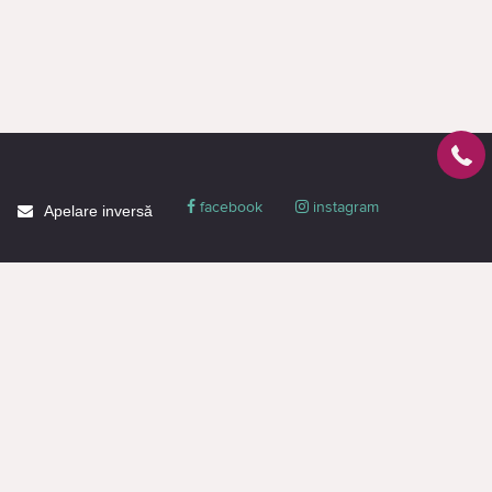
facebook
instagram
Apelare inversă
Despre CACTUS
Blog
Livrare
Politica de confidențialitate
Garanție și condiții
Promoții
Informaţie de contact