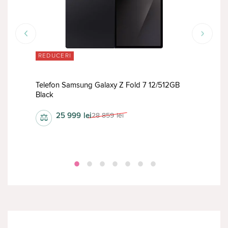
REDUCERI
RED
Telefon Samsung Galaxy Z Fold 7 12/512GB
Tele
Black
Whit
25 999
lei
28 859
lei
⚖
⚖