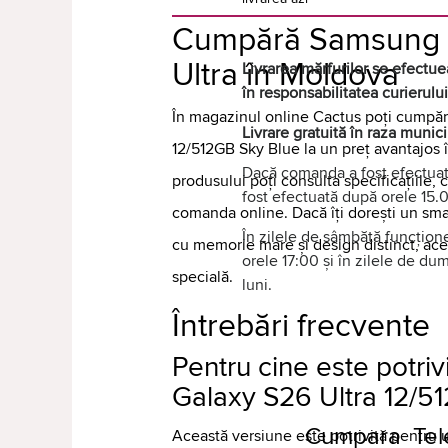
Cumpără Samsung 
Ultra în Moldova
Livrarea mărfurilor se efectuea
în responsabilitatea curierului
În magazinul online Cactus poți cumpă
Livrare gratuită în raza munic
12/512GB Sky Blue la un preț avantajos
Dacă comanda a fost efectuată
produsului poți consulta specificațiile, 
fost efectuată după orele 15.0
comanda online. Dacă îți dorești un 
În zilele de sâmbătă funcțione
cu memorie mare și design distinct, ace
orele 17:00 și în zilele de d
specială.
luni.
Întrebări frecvente
Pentru cine este potri
Galaxy S26 Ultra 12/5
Cumpara Tele
Această versiune este potrivită pentru u