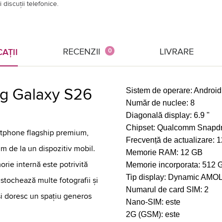
 discuții telefonice.
RECENZII
LIVRARE
AȚII
0
g Galaxy S26
Sistem de operare:
Android
Număr de nuclee:
8
Diagonală display:
6.9 "
Chipset:
Qualcomm Snapdra
tphone flagship premium,
Frecvență de actualizare:
1
um de la un dispozitiv mobil.
Memorie RAM:
12 GB
ie internă este potrivită
Memorie incorporata:
512 
Tip display:
Dynamic AMO
stochează multe fotografii și
Numarul de card SIM:
2
 și doresc un spațiu generos
Nano-SIM:
este
2G (GSM):
este