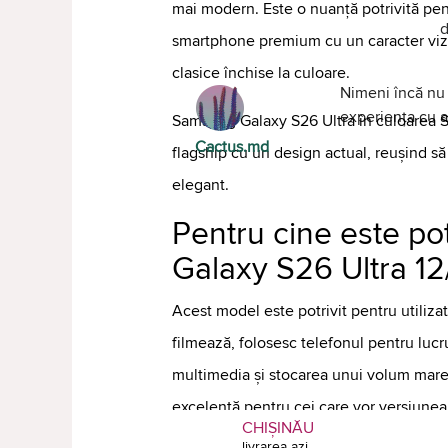
mai modern. Este o nuanță potrivită pent
d
smartphone premium cu un caracter vizua
clasice închise la culoare.
Nimeni încă nu 
experiența cu al
Samsung Galaxy S26 Ultra în culoarea S
Cactus.md
flagship cu un design actual, reușind s
elegant.
Pentru cine este po
Galaxy S26 Ultra 1
Acest model este potrivit pentru utilizat
filmează, folosesc telefonul pentru luc
multimedia și stocarea unui volum mare
excelentă pentru cei care vor versiun
CHIȘINĂU
extinsă și capabilități flagship.
livrarea azi