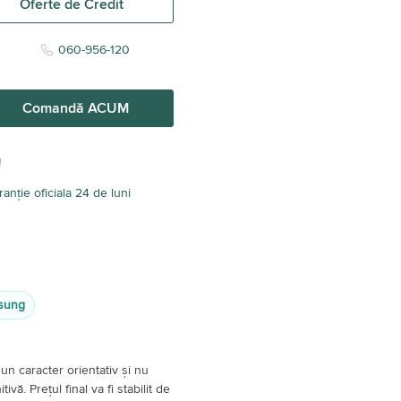
Oferte de Credit
060-956-120
Comandă ACUM
anție oficiala 24 de luni
msung
un caracter orientativ și nu
vă. Prețul final va fi stabilit de