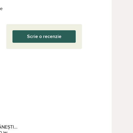
ue
Scrie o recenzie
NEȘTI...
0 lei