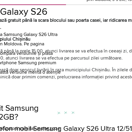
Galaxy S26
ză gratuit până la scara blocului sau poarta casei, iar ridicarea mă
.
ra Samsung Galaxy S26 Ultra
ipiului Chișinău
 în Moldova. Pe pagina
 până la orele 15.00, atunci livrarea se va efectua în ceeași zi,
compara versiunile și plasa
0, atunci livrarea se va efectua pe parcursul zilei următoare.
smartphone Samsung premium
ază doar servicul livrării în raza municipiului Chișinău. În zilele
astă versiune merită o atenție
uminică doar primim comenzi, prelucrarea informației privind aces
vit Samsung
12GB?
fon mobil Samsung Galaxy S26 Ultra 12/5
tilizatorii care fac multe poze