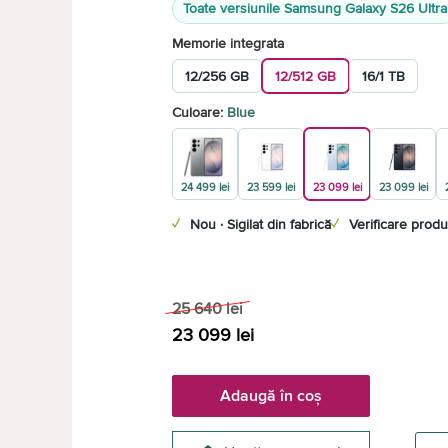
Toate versiunile Samsung Galaxy S26 Ultra
Memorie integrata
12/256 GB
12/512 GB
16/1 TB
Culoare:
Blue
24 499 lei
23 599 lei
23 099 lei
23 099 lei
✓
Nou · Sigilat din fabrică
✓
Verificare produ
25 640
lei
23 099
lei
Adaugă în coș