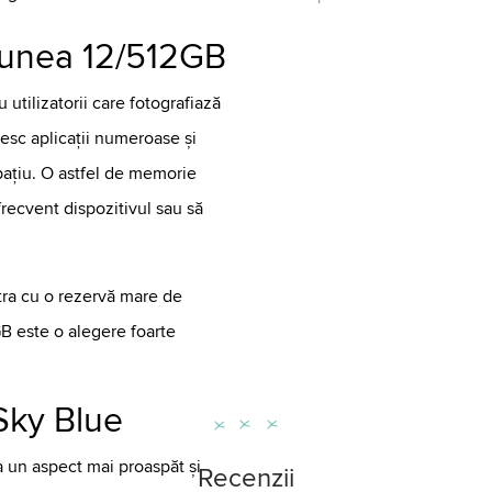
siunea 12/512GB
utilizatorii care fotografiază
sesc aplicații numeroase și
pațiu. O astfel de memorie
 frecvent dispozitivul sau să
tra cu o rezervă mare de
GB este o alegere foarte
Sky Blue
 un aspect mai proaspăt și
Recenzii