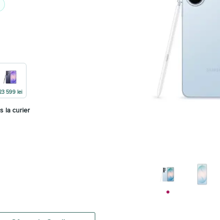
23 599 lei
s la curier