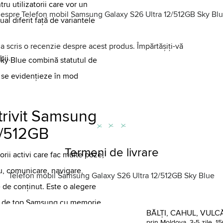
ru utilizatorii care vor un
espre
Telefon mobil Samsung Galaxy S26 Ultra 12/512GB Sky Bl
l diferit față de variantele
a scris o recenzie despre acest produs. Împărtășiți-vă
ții.
ky Blue combină statutul de
ă se evidențieze în mod
trivit Samsung
2/512GB
Termeni de livrare
orii activi care fac multe poze,
ru, comunicare, navigare,
Telefon mobil Samsung Galaxy S26 Ultra 12/512GB Sky Blue
 de conținut. Este o alegere
ea de top Samsung cu memorie
BĂLȚI, CAHUL, VULCĂ
prin Moldova, 3-5 zile, 15