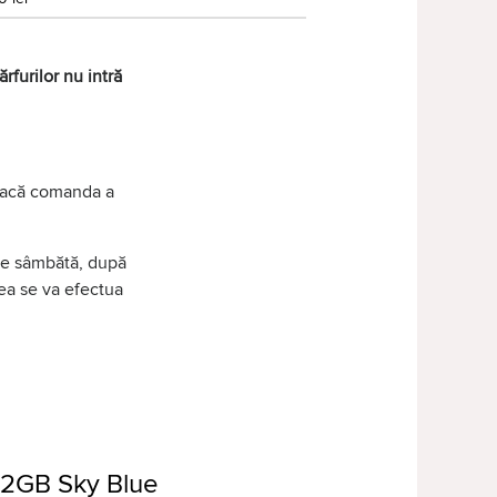
rfurilor nu intră
 dacă comanda a
 de sâmbătă, după
tea se va efectua
12GB Sky Blue