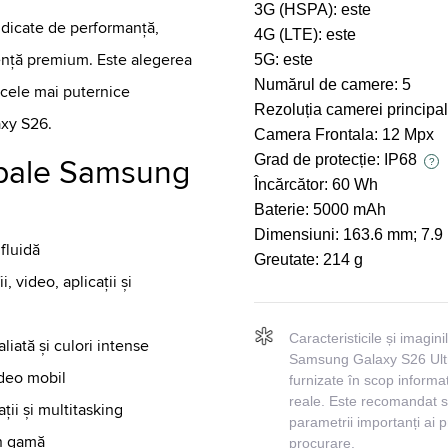
3G (HSPA):
este
ridicate de performanță,
4G (LTE):
este
iență premium. Este alegerea
5G:
este
Numărul de camere:
5
e cele mai puternice
Rezoluția camerei principa
xy S26.
Camera Frontala:
12 Mpx
Grad de protecție:
IP68
cipale Samsung
?
Încărcător:
60 Wh
Baterie:
5000 mAh
Dimensiuni:
163.6 mm; 7.9
fluidă
Greutate:
214 g
 video, aplicații și
Caracteristicile și imagin
iată și culori intense
Samsung Galaxy S26 Ult
ideo mobil
furnizate în scop informati
reale. Este recomandat să
ții și multitasking
parametrii importanți ai 
în gamă
procurare.