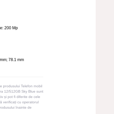
le:
200 Mp
 mm; 78.1 mm
ile produsului Telefon mobil
ra 12/512GB Sky Blue sunt
v și pot fi diferite de cele
 verificați cu operatorul
produsului înainte de