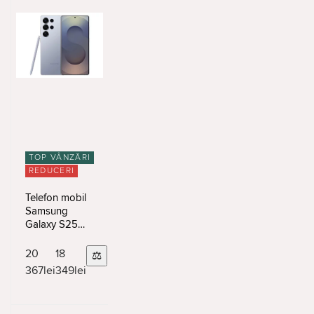
TOP VÂNZĂRI
REDUCERI
Telefon mobil
Samsung
Galaxy S25
Ultra
12/256Gb
20
18
⚖
Titanium Silver
367
lei
349
lei
Blue