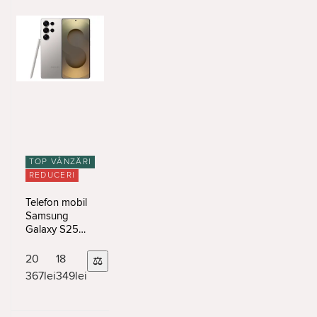
TOP VÂNZĂRI
REDUCERI
Telefon mobil
Samsung
Galaxy S25
Ultra
12/256Gb
20
18
⚖
Titanium Gray
367
lei
349
lei