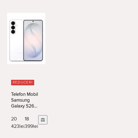
REDUCERI
Telefon Mobil
Samsung
Galaxy S26
Plus 12/256GB
White
20
18
⚖
423
lei
399
lei