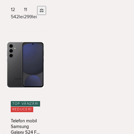
8/256Gb
Jetblack
12
11
⚖
1080 x 2340 px
542
lei
299
lei
TOP VÂNZĂRI
REDUCERI
Telefon mobil
Samsung
Galaxy S24 FE