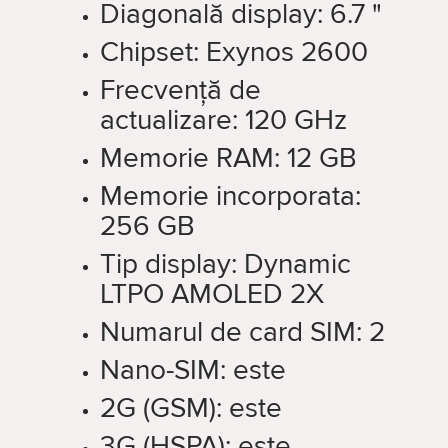
Diagonală display:
6.7 "
Chipset:
Exynos 2600
Frecvență de
actualizare:
120 GHz
Memorie RAM:
12 GB
Memorie incorporata:
256 GB
Tip display:
Dynamic
LTPO AMOLED 2X
Numarul de card SIM:
2
Nano-SIM:
este
2G (GSM):
este
3G (HSPA):
este