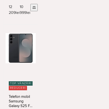
SIM Red
12
10
⚖
209
lei
999
lei
TOP VÂNZĂRI
REDUCERI
Telefon mobil
Samsung
Galaxy S25 FE