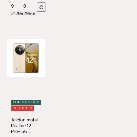
9
8
⚖
212
lei
299
lei
TOP VÂNZĂRI
REDUCERI
Telefon mobil
Realme 12
Pro+ 5G