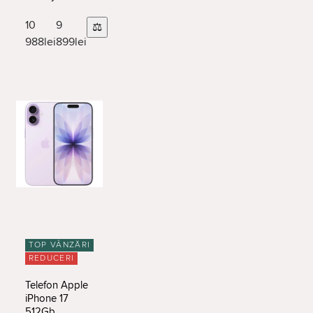
8/256GB
Graphite
10
9
⚖
988
lei
899
lei
TOP VÂNZĂRI
REDUCERI
Telefon Apple
iPhone 17
512Gb