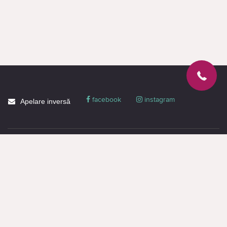
facebook
instagram
Apelare inversă
Despre CACTUS
Blog
Livrare
Politica de confidențialitate
Garanție și condiții
Promoții
Informaţie de contact