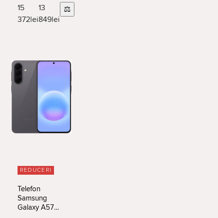
15
13
⚖
1080 x 2340 px
372
lei
849
lei
REDUCERI
Telefon
Samsung
Galaxy A57
8/256GB Gray