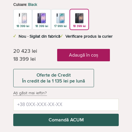
Culoare:
Black
18 399 lei
18 399 lei
17 999 lei
18 399 lei
✓
Nou · Sigilat din fabrică
✓
Verificare produs la curier
20 423
lei
Adaugă în coș
18 399
lei
Oferte de Credit
În credit de la 1 135 lei pe lună
Ați găsit mai ieftin?
Comandă ACUM