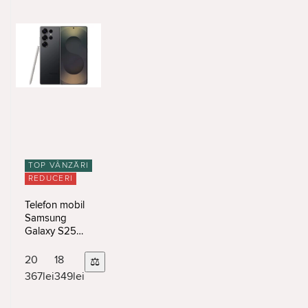
TOP VÂNZĂRI
REDUCERI
Telefon mobil
Samsung
Galaxy S25
Ultra
12/256Gb
20
18
⚖
Titanium Black
367
lei
349
lei