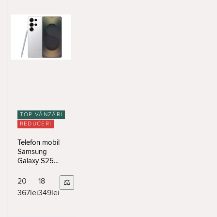
TOP VÂNZĂRI
REDUCERI
Telefon mobil
Samsung
Galaxy S25
Ultra
12/256Gb
20
18
⚖
Titanium White
367
lei
349
lei
Silver