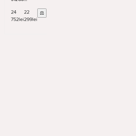
Lavender
24
22
⚖
752
lei
299
lei