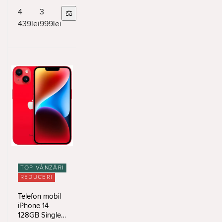
8/256GB
Beige
4
3
⚖
439
lei
999
lei
TOP VÂNZĂRI
REDUCERI
Telefon mobil
iPhone 14
128GB Single