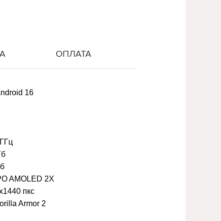
А
ОПЛАТА
ndroid 16
 ГГц
Гб
Гб
PO AMOLED 2X
x1440 пкс
rilla Armor 2