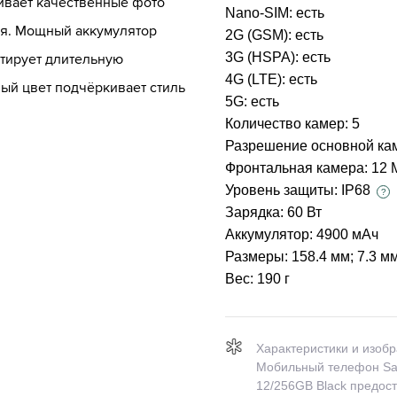
ивает качественные фото
Nano-SIM:
есть
ия. Мощный аккумулятор
2G (GSM):
есть
3G (HSPA):
есть
нтирует длительную
4G (LTE):
есть
ый цвет подчёркивает стиль
5G:
есть
Количество камер:
5
Разрешение основной ка
Фронтальная камера:
12 
Уровень защиты:
IP68
?
Зарядка:
60 Вт
Аккумулятор:
4900 мАч
Размеры:
158.4 мм; 7.3 м
Вес:
190 г
Характеристики и изоб
Мобильный телефон Sa
12/256GB Black предос