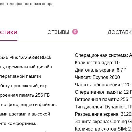
оде телефонного разговора.
ОТЗЫВЫ
ДОСТАВК
ИСТИКИ
0
Операционная система:
A
26 Plus 12/256GB Black
Количество ядер:
10
ть, премиальный дизайн
Диагональ экрана:
6.7 "
оперативной памяти
Чипсет:
Exynos 2600
Частота обновления:
120
боту приложений, игр
Оперативная память:
12 
троенная память 256 ГБ
Встроенная память:
256 
во фото, видео и файлов.
Тип дисплея:
Dynamic LT
ми цветами и высокой
Разрешение экрана:
3120
Защита экрана:
Corning Go
ента комфортным.
Количество слотов SIM:
2