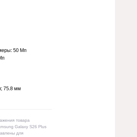
меры:
50 Мп
Мп
м; 75.8 мм
ражения товара
msung Galaxy S26 Plus
тавлены для