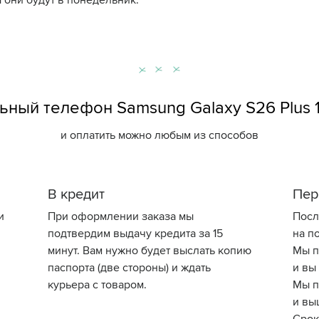
 они будут в понедельник.
ный телефон Samsung Galaxy S26 Plus 
и оплатить можно любым из способов
В кредит
Пер
и
При оформлении заказа мы
Посл
подтвердим выдачу кредита за 15
на по
минут. Вам нужно будет выслать копию
Мы п
паспорта (две стороны) и ждать
и вы
курьера с товаром.
Мы п
и вы