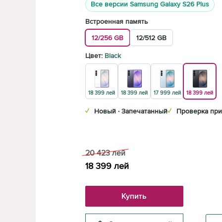
Все версии Samsung Galaxy S26 Plus
Встроенная память
12/256 GB
12/512 GB
Цвет:
Black
18 399 лей
18 399 лей
17 999 лей
18 399 лей
✓
Новый · Запечатанный
✓
Проверка при
20 423
лей
18 399
лей
Купить