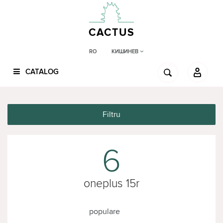
CACTUS
КИШИНЕВ
RO
CATALOG
Filtru
6
oneplus 15r