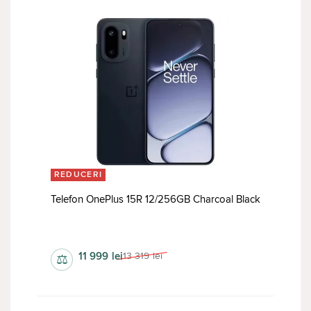
REDUCERI
Telefon OnePlus 15R 12/256GB Charcoal Black
da
11 999
lei
13 319
lei
⚖