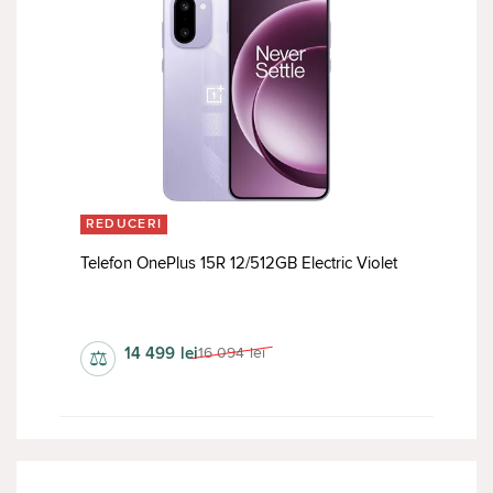
REDUCERI
Telefon OnePlus 15R 12/512GB Electric Violet
da
14 499
lei
16 094
lei
⚖