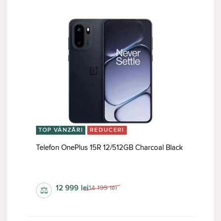
TOP VÂNZĂRI
REDUCERI
Telefon OnePlus 15R 12/512GB Charcoal Black
da
12 999
lei
14 199
lei
⚖