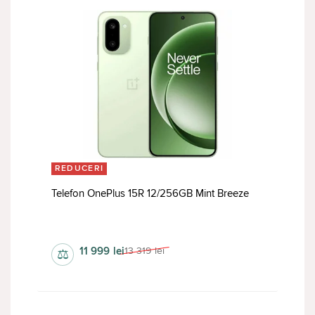
REDUCERI
Telefon OnePlus 15R 12/256GB Mint Breeze
da
11 999
lei
13 319
lei
⚖