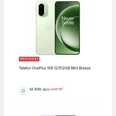
REDUCERI
Telefon OnePlus 15R 12/512GB Mint Breeze
da
14 499
lei
16 094
lei
⚖