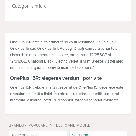
Categorii similare
TELEVIZOARE
CĂŞTI
OnePlus 15R este ales atunci când cauți versiunea R a liniei, nu
OnePlus 15 sau OnePlus 15T. Pe pagină poți compara variantele
disponibile după memorie, culoare, preț și stoc: 12/256GB și
12/512GB, Charcoal Black, Electric Violet și Mint Breeze. Astfel alegi
mai ușor configurația potrivită înainte de comandă.
OnePlus 15R: alegerea versiunii potrivite
OnePlus 15R trebuie analizat separat de OnePlus 15, deoarece este
o versiune diferită a liniei. Înainte de cumpărare, merită comparate
memoria, culoarea, prețul și disponibilitatea variantelor existente.
Cui i se potrivește OnePlus 15R
Modelul este potrivit pentru cei care caută exact OnePlus 15R și vor
BRANDURI POPULARE IN TELEFOANE MOBILE
să aleagă între mai multe variante de memorie și culoare. Este util
mai ales dacă încă nu ai decis dacă îți ajung 256GB sau merită să
Toate produsele
Samsung