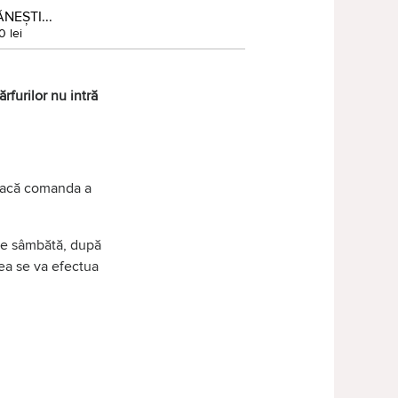
NEȘTI...
0 lei
rfurilor nu intră
 dacă comanda a
 de sâmbătă, după
tea se va efectua