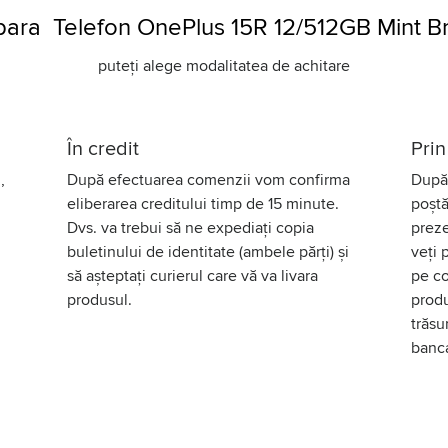
ara Telefon OnePlus 15R 12/512GB Mint B
puteți alege modalitatea de achitare
În credit
Prin
,
După efectuarea comenzii vom confirma
După 
eliberarea creditului timp de 15 minute.
poștă
Dvs. va trebui să ne expediați copia
preze
buletinului de identitate (ambele părți) și
veți 
să așteptați curierul care vă va livara
pe co
produsul.
produ
trăsu
banc