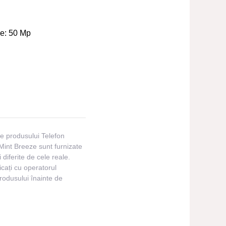
le:
50 Mp
ile produsului Telefon
nt Breeze sunt furnizate
i diferite de cele reale.
cați cu operatorul
produsului înainte de