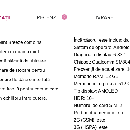
RECENZII
LIVRARE
AȚII
0
Încărcătorul este inclus:
da
 Mint Breeze combină
Sistem de operare:
Android
dern în nuanță mint
Diagonală display:
6.83 "
nță plăcută de utilizare
Chipset:
Qualcomm SM8845
Frecvență de actualizare:
1
u mare de stocare pentru
Memorie RAM:
12 GB
ionare fluidă și o interfață
Memorie incorporata:
512 
ere fiabilă pentru comunicare,
Tip display:
AMOLED
n echilibru între putere,
HDR:
10+
Numarul de card SIM:
2
Port pentru memorie:
nu
2G (GSM):
este
3G (HSPA):
este