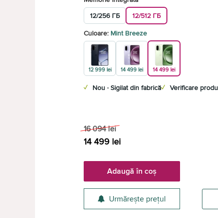
12/256 ГБ
12/512 ГБ
Culoare:
Mint Breeze
12 999 lei
14 499 lei
14 499 lei
✓
Nou · Sigilat din fabrică
✓
Verificare produ
16 094
lei
14 499
lei
Adaugă în coș
Urmărește prețul