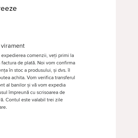
reeze
 virament
expedierea comenzii, veți primi la
 factura de plată. Noi vom confirma
nța în stoc a produsului, și dvs. îl
putea achita. Vom verifica transferul
nt al banilor și vă vom expedia
sul împreună cu scrisoarea de
ră. Contul este valabil trei zile
are.