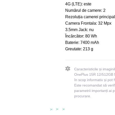
4G (LTE):
este
Numărul de camere:
2
Rezoluția camerei principa
Camera Frontala:
32 Mpx
3.5mm Jack:
nu
Încărcător:
80 Wh
Baterie:
7400 mAh
Greutate:
213 g
Caracteristicile și imagin
OnePlus 15R 12/512GB Mi
în scop informativ și pot f
Este recomandat să verifi
parametrii importanți ai 
procurare.