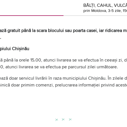
BĂLȚI, CAHUL, VULCĂ
prin Moldova, 3-5 zile, 15
ză gratuit până la scara blocului sau poarta casei, iar ridicarea mă
.
ipiului Chișinău
 până la orele 15.00, atunci livrarea se va efectua în ceeași zi,
0, atunci livrarea se va efectua pe parcursul zilei următoare.
ază doar servicul livrării în raza municipiului Chișinău. În zilele
uminică doar primim comenzi, prelucrarea informației privind aces