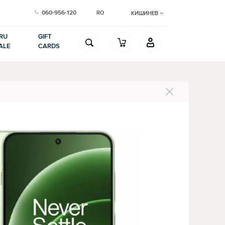
060-956-120
RO
КИШИНЕВ
RU
GIFT
ALE
CARDS