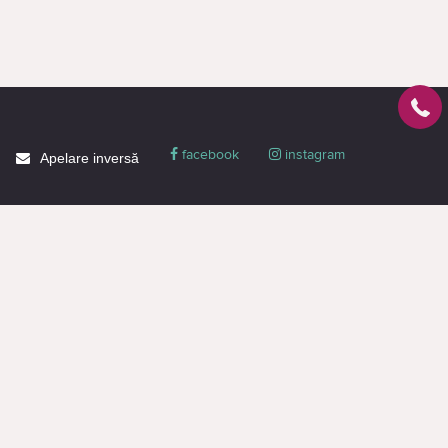
facebook
instagram
Apelare inversă
Despre CACTUS
Blog
Livrare
Politica de confidențialitate
Garanție și condiții
Promoții
Informaţie de contact
Toată informația de pe pagină este destinată doar pentru familiarizare și are