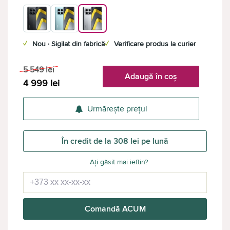
✓
Nou · Sigilat din fabrică
✓
Verificare produs la curier
5 549
lei
Adaugă în coș
4 999
lei
Urmărește prețul
În credit de la 308 lei pe lună
Ați găsit mai ieftin?
Comandă ACUM