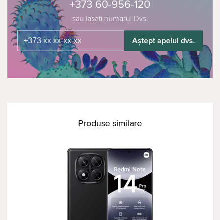
+373 60-956-120
sau lasati numarul Dvs.
Aștept apelul dvs.
Produse similare