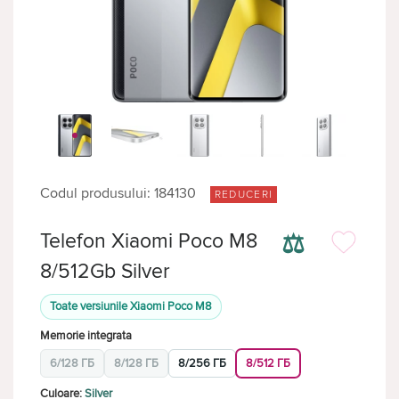
Codul produsului: 184130
REDUCERI
⚖
Telefon Xiaomi Poco M8
8/512Gb Silver
Toate versiunile Xiaomi Poco M8
Memorie integrata
6/128 ГБ
8/128 ГБ
8/256 ГБ
8/512 ГБ
Culoare:
Silver