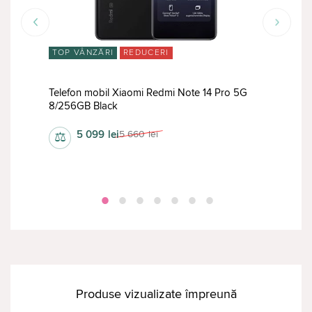
TOP VÂNZĂRI
REDUCERI
RED
5G
Telefon mobil Xiaomi Redmi Note 14 Pro 5G
Tele
8/256GB Black
8/2
5 099
lei
5 660
lei
⚖
⚖
Produse vizualizate împreună