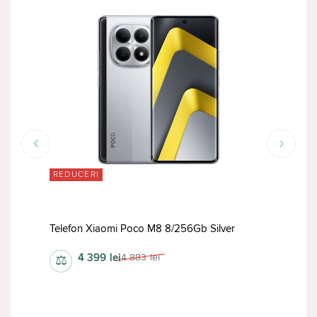
REDUCERI
RED
Tele
Telefon Xiaomi Poco M8 8/256Gb Silver
4 399
lei
4 883
lei
⚖
⚖